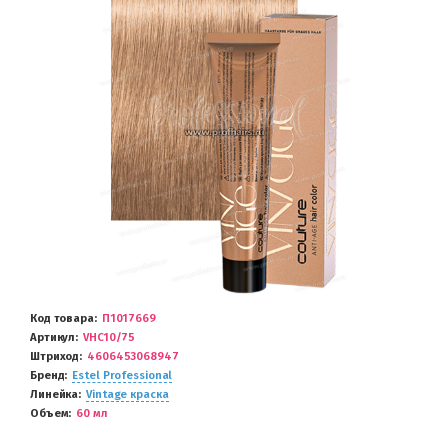
Код товара
П1017669
Артикул
VHC10/75
Штриход
4606453068947
Бренд
Estel Professional
Линейка
Vintage краска
Объем
60 мл