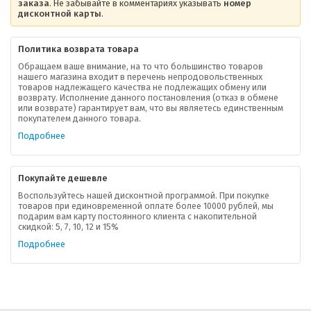
заказа
. Не забывайте в комментариях указывать
номер
дисконтной карты
.
Политика возврата товара
Обращаем ваше внимание, на то что большинство товаров
нашего магазина входит в перечень непродовольственных
товаров надлежащего качества не подлежащих обмену или
возврату. Исполнение данного постановления (отказ в обмене
О компании
или возврате) гарантирует вам, что вы являетесь единственным
покупателем данного товара.
Ваша скидка
Подробнее
Контактная информация
Покупайте дешевле
Доставка
Воспользуйтесь нашей дисконтной программой. При покупке
товаров при единовременной оплате более 10000 рублей, мы
подарим вам карту постоянного клиента с накопительной
В помощь покупателю
скидкой: 5, 7, 10, 12 и 15%
Подробнее
Форма обратной связи
Как купить
Салон красоты в Москве
Вакансии