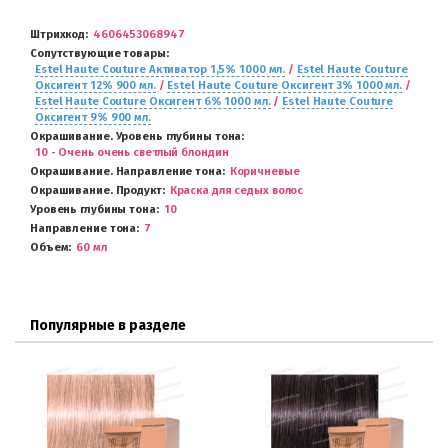
Штрихкод
4606453068947
Сопутствующие товары
Estel Haute Couture Активатор 1,5% 1000 мл.
/
Estel Haute Couture
Оксигент 12% 900 мл.
/
Estel Haute Couture Оксигент 3% 1000 мл.
/
Estel Haute Couture Оксигент 6% 1000 мл.
/
Estel Haute Couture
Оксигент 9% 900 мл.
Окрашивание. Уровень глубины тона
10 - Очень очень светлый блондин
Окрашивание. Направление тона
Коричневые
Окрашивание. Продукт
Краска для седых волос
Уровень глубины тона
10
Направление тона
7
Объем
60 мл
Популярные в разделе