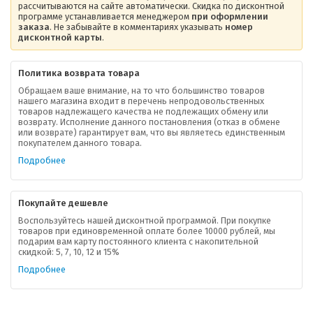
рассчитываются на сайте автоматически. Скидка по дисконтной
программе устанавливается менеджером
при оформлении
заказа
. Не забывайте в комментариях указывать
номер
дисконтной карты
.
Политика возврата товара
Обращаем ваше внимание, на то что большинство товаров
нашего магазина входит в перечень непродовольственных
товаров надлежащего качества не подлежащих обмену или
возврату. Исполнение данного постановления (отказ в обмене
О компании
или возврате) гарантирует вам, что вы являетесь единственным
покупателем данного товара.
Ваша скидка
Подробнее
Контактная информация
Покупайте дешевле
Доставка
Воспользуйтесь нашей дисконтной программой. При покупке
товаров при единовременной оплате более 10000 рублей, мы
подарим вам карту постоянного клиента с накопительной
В помощь покупателю
скидкой: 5, 7, 10, 12 и 15%
Подробнее
Форма обратной связи
Как купить