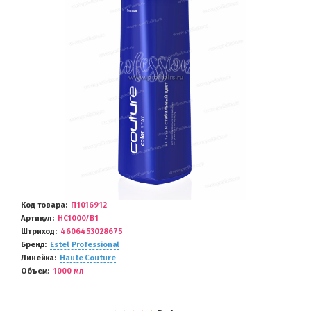
Код товара
П1016912
Артикул
HC1000/B1
Штриход
4606453028675
Бренд
Estel Professional
Линейка
Haute Couture
Объем
1000 мл