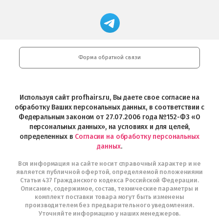
в
Салоны
App
FRESHMAN
App
Professional
Store
в
Магазин
Store
загрузить
Google
профессиональной
в
Play
косметики
Google
Professional
Play
и
Форма обратной связи
Интернет-
магазин
Profhairs.ru
в
Используя сайт profhairs.ru, Вы даете свое согласие на
Telegram
обработку Ваших персональных данных, в соответствии с
Федеральным законом от 27.07.2006 года №152-ФЗ «О
персональных данных», на условиях и для целей,
определенных в
Согласии на обработку персональных
данных
.
Вся информация на сайте носит справочный характер и не
является публичной офертой, определяемой положениями
Статьи 437 Гражданского кодекса Российской Федерации.
Описание, содержимое, состав, технические параметры и
комплект поставки товара могут быть изменены
производителем без предварительного уведомления.
Уточняйте информацию у наших менеджеров.