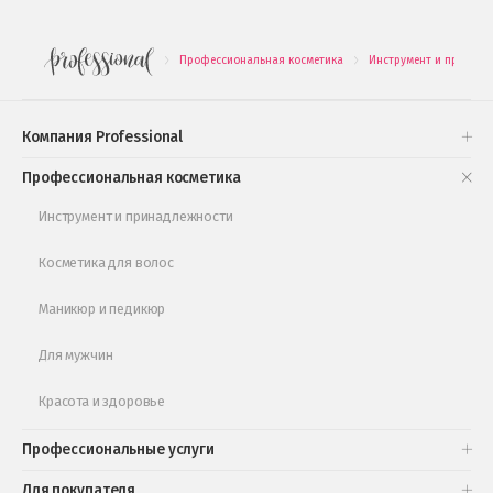
Новинки профессиональной косметики
Профессиональная косметика
Инструмент и принадл
.
.
Подарочные наборы
Проверь свою накопительную скидку
Компания Professional
Книги и статьи
Профессиональная косметика
Обучающее видео
Инструмент и принадлежности
Косметика для волос
Маникюр и педикюр
Для мужчин
Красота и здоровье
Профессиональные услуги
Для покупателя