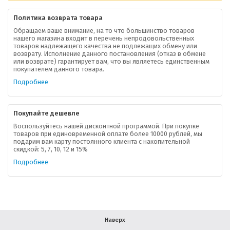
Политика возврата товара
Обращаем ваше внимание, на то что большинство товаров
нашего магазина входит в перечень непродовольственных
товаров надлежащего качества не подлежащих обмену или
возврату. Исполнение данного постановления (отказ в обмене
О компании
или возврате) гарантирует вам, что вы являетесь единственным
покупателем данного товара.
Ваша скидка
Подробнее
Контактная информация
Покупайте дешевле
Доставка
Воспользуйтесь нашей дисконтной программой. При покупке
товаров при единовременной оплате более 10000 рублей, мы
подарим вам карту постоянного клиента с накопительной
В помощь покупателю
скидкой: 5, 7, 10, 12 и 15%
Подробнее
Форма обратной связи
Как купить
Салон красоты в Москве
Вакансии
Палитра красок для волос
Наверх
Салоны красоты в Иваново