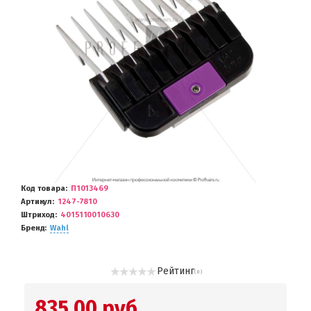
Код товара
П1013469
Артикул
1247-7810
Штриход
4015110010630
Бренд
Wahl
Рейтинг
( 0 )
835.00 руб