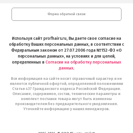
косметики
Google
Professional
Play
и
Форма обратной связи
Интернет-
магазин
Profhairs.ru
в
Используя сайт profhairs.ru, Вы даете свое согласие на
Telegram
обработку Ваших персональных данных, в соответствии с
Федеральным законом от 27.07.2006 года №152-ФЗ «О
персональных данных», на условиях и для целей,
определенных в
Согласии на обработку персональных
данных
.
Вся информация на сайте носит справочный характер и не
является публичной офертой, определяемой положениями
Статьи 437 Гражданского кодекса Российской Федерации.
Описание, содержимое, состав, технические параметры и
комплект поставки товара могут быть изменены
производителем без предварительного уведомления.
Уточняйте информацию у наших менеджеров.