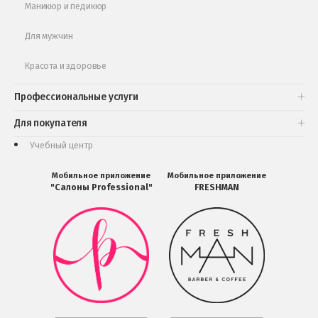
Маникюр и педикюр
Для мужчин
Красота и здоровье
Профессиональные услуги
Для покупателя
Учебный центр
Мобильное приложение
Мобильное приложение
"Салоны Professional"
FRESHMAN
Мобильное
Мобильное
приложение
приложение
Салоны
FRESHMAN
Professional
в
загрузить
Google
в
Play
Google
Play