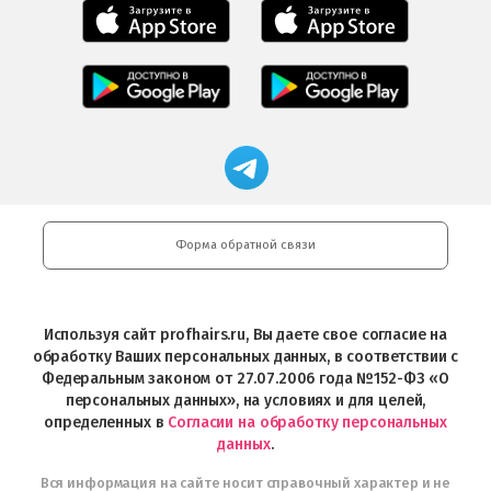
Мобильное
Мобильное
приложение
приложение
Салоны
Freshman
Professional
Мобильное
загрузить
Мобильное
загрузить
приложение
в
приложение
в
Салоны
App
FRESHMAN
App
Professional
Store
в
Магазин
Store
загрузить
Google
профессиональной
в
Play
косметики
Google
Professional
Play
и
Форма обратной связи
Интернет-
магазин
Profhairs.ru
в
Используя сайт profhairs.ru, Вы даете свое согласие на
Telegram
обработку Ваших персональных данных, в соответствии с
Федеральным законом от 27.07.2006 года №152-ФЗ «О
персональных данных», на условиях и для целей,
определенных в
Согласии на обработку персональных
данных
.
Вся информация на сайте носит справочный характер и не