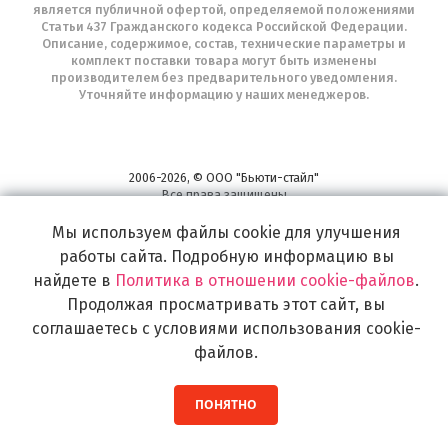
является публичной офертой, определяемой положениями
Статьи 437 Гражданского кодекса Российской Федерации.
Описание, содержимое, состав, технические параметры и
комплект поставки товара могут быть изменены
производителем без предварительного уведомления.
Уточняйте информацию у наших менеджеров.
2006-2026, © ООО "Бьюти-стайл"
Все права защищены
www.profhairs.ru
Мы используем файлы cookie для улучшения
Широкий выбор инструментов, аксессуаров и принадлежностей для
воплощения
работы сайта. Подробную информацию вы
самых изысканных и необычных идей по созданию Вашего образа и стиля.
найдете в
Политика в отношении cookie-файлов
.
Продолжая просматривать этот сайт, вы
соглашаетесь с условиями использования cookie-
файлов.
ПОНЯТНО