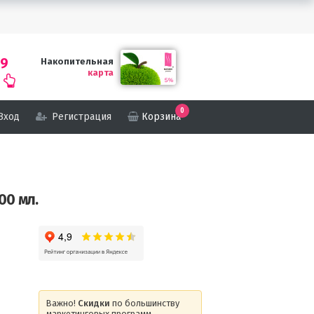
69
Накопительная
карта
0
Вход
Регистрация
Корзина
00 мл.
Важно!
Скидки
по большинству
маркетинговых программ