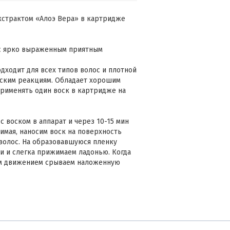
экстрактом «Алоэ Вера» в картридже
 с ярко выраженным приятным
дходит для всех типов волос и плотной
еским реакциям. Обладает хорошим
применять один воск в картридже на
 воском в аппарат и через 10-15 мин
имая, наносим воск на поверхность
волос. На образовавшуюся пленку
и и слегка прижимаем ладонью. Когда
ким движением срываем наложенную