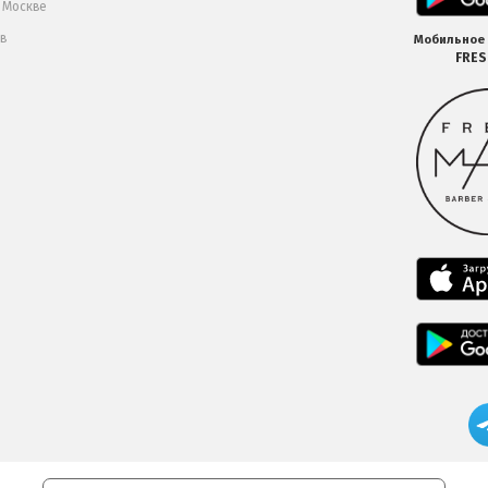
в Москве
 в
Мобильное
FRE