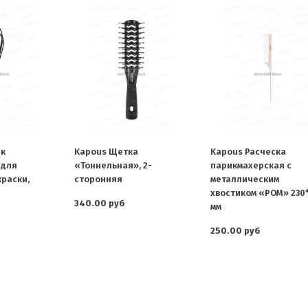
ик
Kapous Щетка
Kapous Расческа
 для
«Тоннельная», 2-
парикмахерская с
раски,
сторонняя
металлическим
хвостиком «POM» 230
340.00 руб
мм
250.00 руб