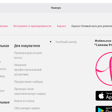
Наверх
метика
Инструмент и принадлежности
Kapous
Kapous Гелевый воск для депиля
.
.
.
Мобильное
Учебный центр
"Салоны Pr
льная
Для покупателя
Палитра красок для
волос
и
Новинки
волос
профессиональной
косметики
икюр
Подарочные наборы
Проверь свою
вье
накопительную скидку
Книги и статьи
льные
Обучающее видео