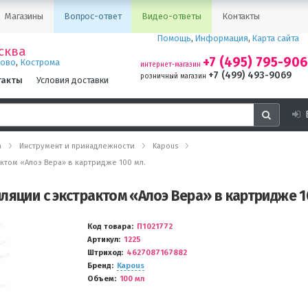
Магазины
Вопрос-ответ
Видео-ответы
Контакты
Помощь
,
Информация
,
Карта сайта
сква
+7 (495) 795-90
,
ново
Кострома
интернет-магазин
+7 (499) 493-9069
розничный магазин
такты
Условия доставки
а
Инструмент и принадлежности
Kapous
ктом «Алоэ Вера» в картридже 100 мл.
ляции с экстрактом «Алоэ Вера» в картридже 1
Код товара
П1021772
Артикул
1225
Штриход
4627087167882
Бренд
Kapous
Объем
100 мл