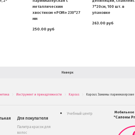
, 2-
парикмахерская с
депиляции, спанлейс
металлическим
7*20см, 100 шт. в
хвостиком «POM» 230*27
упаковке
мм
263.00 руб
250.00 руб
Наверх
метика
Инструмент и принадлежности
Kapous
Kapous Зажимы парикмахерские к
.
.
.
Мобильное
Учебный центр
"Салоны Pr
льная
Для покупателя
Палитра красок для
волос