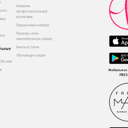
и
Новинки
волос
профессиональной
косметики
икюр
Подарочные наборы
Проверь свою
вье
накопительную скидку
Книги и статьи
льные
Обучающее видео
в Москве
 в
Мобильное
FRE