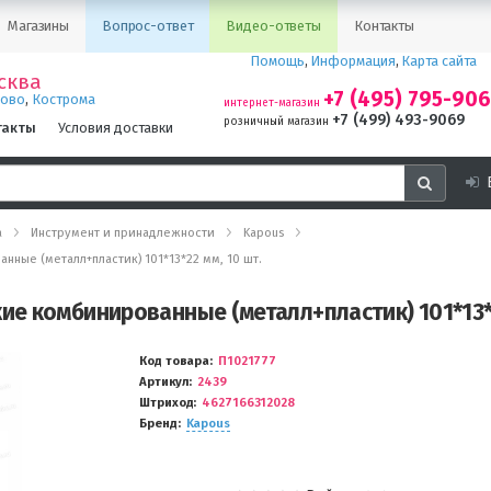
Магазины
Вопрос-ответ
Видео-ответы
Контакты
Помощь
,
Информация
,
Карта сайта
сква
+7 (495) 795-90
,
ново
Кострома
интернет-магазин
+7 (499) 493-9069
розничный магазин
такты
Условия доставки
а
Инструмент и принадлежности
Kapous
ные (металл+пластик) 101*13*22 мм, 10 шт.
е комбинированные (металл+пластик) 101*13*2
Код товара
П1021777
Артикул
2439
Штриход
4627166312028
Бренд
Kapous