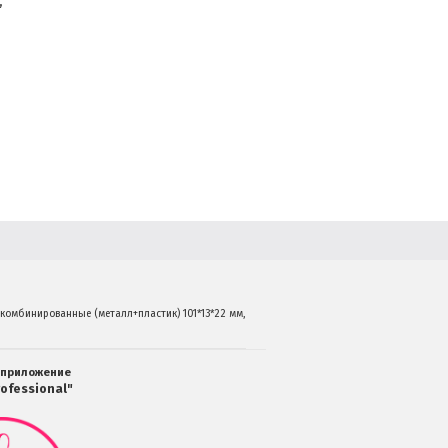
,
омбинированные (металл+пластик) 101*13*22 мм, 10 шт.
 приложение
ofessional"
Мобильное
приложение