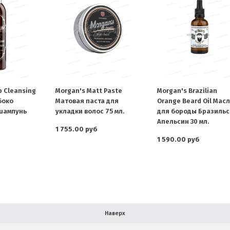
p Cleansing
Morgan's Matt Paste
Morgan's Brazilian
боко
Матовая паста для
Orange Beard Oil Мас
шампунь
укладки волос 75 мл.
для бороды Бразильс
Апельсин 30 мл.
1 755.00 руб
1 590.00 руб
Наверх