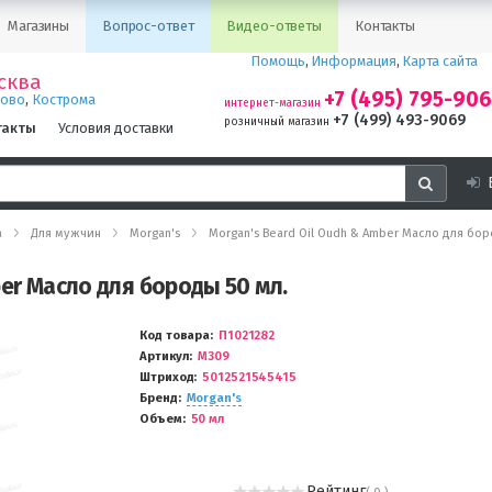
Магазины
Вопрос-ответ
Видео-ответы
Контакты
Помощь
,
Информация
,
Карта сайта
сква
+7 (495) 795-90
,
ново
Кострома
интернет-магазин
+7 (499) 493-9069
розничный магазин
такты
Условия доставки
а
Для мужчин
Morgan's
Morgan's Beard Oil Oudh & Amber Масло для бор
ber Масло для бороды 50 мл.
Код товара
П1021282
Артикул
М309
Штриход
5012521545415
Бренд
Morgan's
Объем
50 мл
Рейтинг