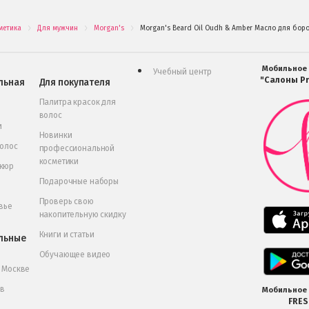
метика
Для мужчин
Morgan's
Morgan's Beard Oil Oudh & Amber Масло для боро
.
.
.
Мобильное
Учебный центр
"Салоны Pr
льная
Для покупателя
Палитра красок для
волос
и
Новинки
волос
профессиональной
косметики
икюр
Подарочные наборы
Проверь свою
вье
накопительную скидку
Книги и статьи
льные
Обучающее видео
в Москве
 в
Мобильное
FRE