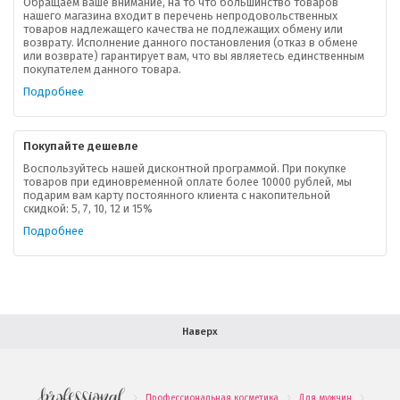
Обращаем ваше внимание, на то что большинство товаров
нашего магазина входит в перечень непродовольственных
товаров надлежащего качества не подлежащих обмену или
возврату. Исполнение данного постановления (отказ в обмене
О компании
или возврате) гарантирует вам, что вы являетесь единственным
покупателем данного товара.
Ваша скидка
Подробнее
Контактная информация
Покупайте дешевле
Доставка
Воспользуйтесь нашей дисконтной программой. При покупке
товаров при единовременной оплате более 10000 рублей, мы
подарим вам карту постоянного клиента с накопительной
В помощь покупателю
скидкой: 5, 7, 10, 12 и 15%
Подробнее
Форма обратной связи
Как купить
Салон красоты в Москве
Вакансии
Палитра красок для волос
Наверх
Салоны красоты в Иваново
Новинки профессиональной косметики
Профессиональная косметика
Для мужчин
Morga
.
.
.