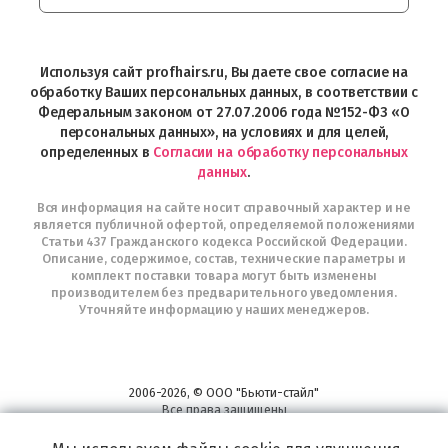
Интернет-
магазин
Profhairs.ru
в
Используя сайт profhairs.ru, Вы даете свое согласие на
Telegram
обработку Ваших персональных данных, в соответствии с
Федеральным законом от 27.07.2006 года №152-ФЗ «О
персональных данных», на условиях и для целей,
определенных в
Согласии на обработку персональных
данных
.
Вся информация на сайте носит справочный характер и не
является публичной офертой, определяемой положениями
Статьи 437 Гражданского кодекса Российской Федерации.
Описание, содержимое, состав, технические параметры и
комплект поставки товара могут быть изменены
производителем без предварительного уведомления.
Уточняйте информацию у наших менеджеров.
2006-2026, © ООО "Бьюти-стайл"
Все права защищены
www.profhairs.ru