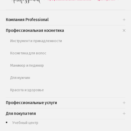
Подарочные наборы
Проверь свою накопительную скидку
Компания Professional
Книги и статьи
Профессиональная косметика
Обучающее видео
Инструмент и принадлежности
Косметика для волос
Маникюр и педикюр
Для мужчин
Красота и здоровье
Профессиональные услуги
Для покупателя
Учебный центр