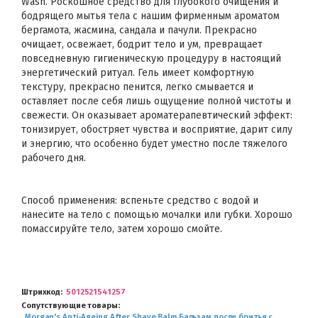
Wash. Роскошное средство для глубокого очищения и
бодрящего мытья тела с нашим фирменным ароматом
бергамота, жасмина, сандала и пачули. Прекрасно
очищает, освежает, бодрит тело и ум, превращает
повседневную гигиеническую процедуру в настоящий
энергетический ритуал. Гель имеет комфортную
текстуру, прекрасно пенится, легко смывается и
оставляет после себя лишь ощущение полной чистоты и
свежести. Он оказывает ароматерапевтический эффект:
тонизирует, обостряет чувства и восприятие, дарит силу
и энергию, что особенно будет уместно после тяжелого
рабочего дня.
Способ применения: вспеньте средство с водой и
нанесите на тело с помощью мочалки или губки. Хорошо
помассируйте тело, затем хорошо смойте.
Штрихкод
5012521541257
Сопутствующие товары
Morgan's Anti-Ageing After Shave Balm Бальзам после бритья с