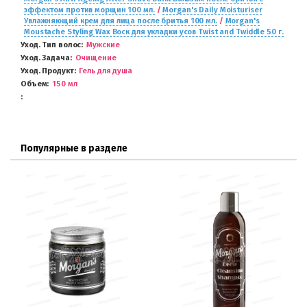
эффектом против морщин 100 мл.
/
Morgan's Daily Moisturiser
Увлажняющий крем для лица после бритья 100 мл.
/
Morgan's
Moustache Styling Wax Воск для укладки усов Twist and Twiddle 50 г.
Уход. Тип волос
Мужские
Уход. Задача
Очищение
Уход. Продукт
Гель для душа
Объем
150 мл
Популярные в разделе