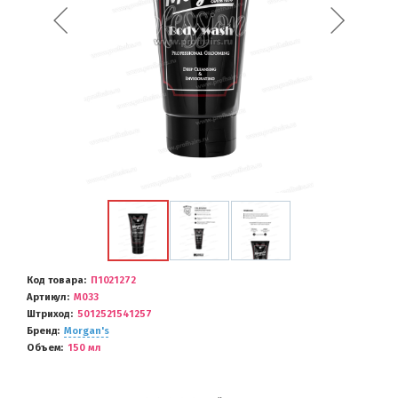
Код товара
П1021272
Артикул
М033
Штриход
5012521541257
Бренд
Morgan's
Объем
150 мл