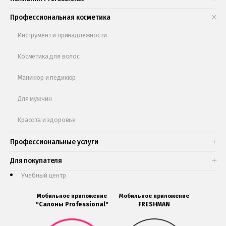
Книги и статьи
Профессиональная косметика
Обучающее видео
Инструмент и принадлежности
Косметика для волос
Маникюр и педикюр
Для мужчин
Красота и здоровье
Профессиональные услуги
Для покупателя
Учебный центр
Мобильное приложение
Мобильное приложение
"Салоны Professional"
FRESHMAN
Мобильное
Мобильное