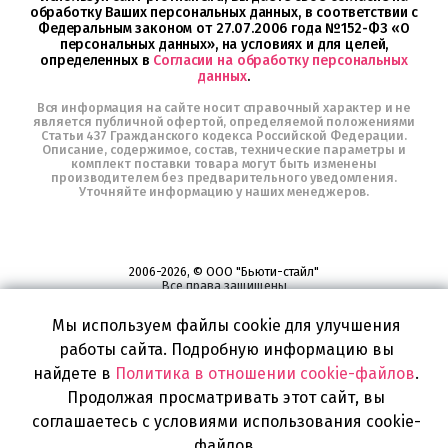
обработку Ваших персональных данных, в соответствии с
Федеральным законом от 27.07.2006 года №152-ФЗ «О
персональных данных», на условиях и для целей,
определенных в
Согласии на обработку персональных
данных
.
Вся информация на сайте носит справочный характер и не
является публичной офертой, определяемой положениями
Статьи 437 Гражданского кодекса Российской Федерации.
Описание, содержимое, состав, технические параметры и
комплект поставки товара могут быть изменены
производителем без предварительного уведомления.
Уточняйте информацию у наших менеджеров.
2006-2026, © ООО "Бьюти-стайл"
Все права защищены
www.profhairs.ru
Мы используем файлы cookie для улучшения
Широкий выбор инструментов, аксессуаров и принадлежностей для
воплощения
работы сайта. Подробную информацию вы
самых изысканных и необычных идей по созданию Вашего образа и стиля.
найдете в
Политика в отношении cookie-файлов
.
Продолжая просматривать этот сайт, вы
соглашаетесь с условиями использования cookie-
файлов.