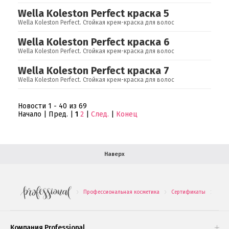
Wella Koleston Perfect краска 5
Ваша скидка
Wella Koleston Perfect. Стойкая крем-краска для волос
Контактная информация
Wella Koleston Perfect краска 6
Wella Koleston Perfect. Стойкая крем-краска для волос
Доставка
Wella Koleston Perfect краска 7
В помощь покупателю
Wella Koleston Perfect. Стойкая крем-краска для волос
Форма обратной связи
Новости 1 - 40 из 69
Начало | Пред. |
1
2
|
След.
|
Конец
Как купить
Салон красоты в Москве
Вакансии
Палитра красок для волос
Наверх
Салоны красоты в Иваново
Новинки профессиональной косметики
Профессиональная косметика
Сертификаты
Well
.
.
.
Подарочные наборы
Проверь свою накопительную скидку
Компания Professional