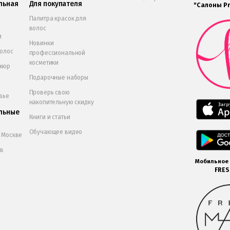
льная
Для покупателя
"Салоны Pr
Палитра красок для
волос
и
Новинки
волос
профессиональной
косметики
икюр
Подарочные наборы
Проверь свою
вье
накопительную скидку
льные
Книги и статьи
Обучающее видео
в Москве
 в
Мобильное
FRE