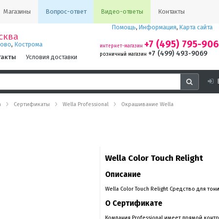
Магазины
Вопрос-ответ
Видео-ответы
Контакты
Помощь
,
Информация
,
Карта сайта
сква
+7 (495) 795-90
,
ново
Кострома
интернет-магазин
+7 (499) 493-9069
розничный магазин
такты
Условия доставки
а
Сертификаты
Wella Professional
Окрашивание Wella
Wella Color Touch Relight
Описание
Wella Color Touch Relight Средство для т
О Сертификате
Компания Professional имеет прямой конт