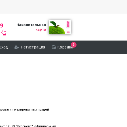
69
Накопительная
карта
0
Вход
Регистрация
Корзина
онирования мелированных прядей
ракт с ООО "Руссвелл", официальным