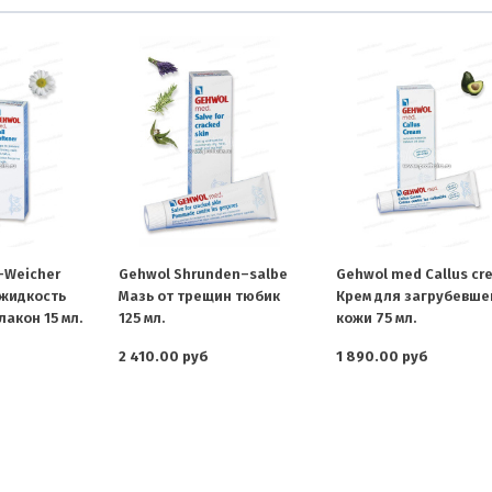
-Weicher
Gehwol Shrunden–salbe
Gehwol med Callus cr
жидкость
Мазь от трещин тюбик
Крем для загрубевше
акон 15 мл.
125 мл.
кожи 75 мл.
2 410.00 руб
1 890.00 руб