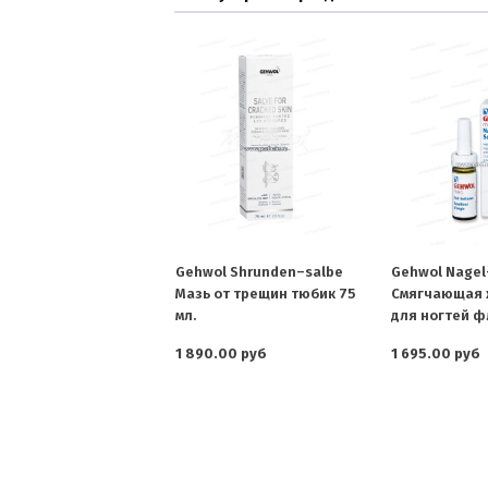
Gehwol Shrunden–salbe
Gehwol Nagel
Мазь от трещин тюбик 75
Смягчающая 
мл.
для ногтей фл
1 890.00 руб
1 695.00 руб