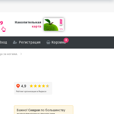
69
Накопительная
карта
0
Вход
Регистрация
Корзина
а за ногами.
Важно!
Скидки
по большинству
маркетинговых программ