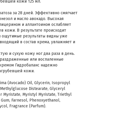
убевшей кожи 125 мл.
тоза за 28 дней. Эффективно смягчает
незол и масло авокадо. Высокая
глицерином и аллантоином ослабляет
в кожи. В результате происходит
и ощутимые результаты видны уже
 входящий в состав крема, увлажняет и
ую и сухую кожу ног два раза в день.
, раздраженные или воспаленные
с кремом Гидробаланс надежно
агрубевшей кожи.
ima (Avocado) Oil, Glycerin, Isopropyl
 Methylglucose Distearate, Glyceryl
 Myristate, Myristyl Myristate, Triethyl
an Gum, Farnesol, Phenoxyethanol,
col, Fragrance (Parfum).