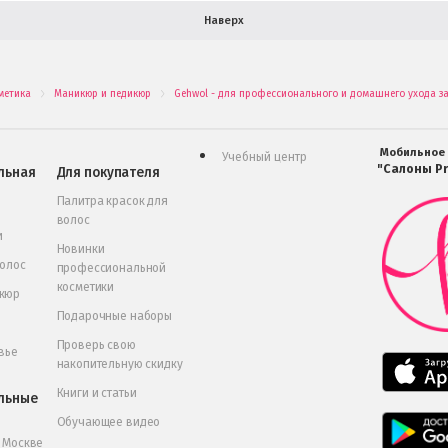
Наверх
метика
Маникюр и педикюр
Gehwol - для профессионального и домашнего ухода за
.
.
Мобильное
Учебный центр
"Салоны Pr
льная
Для покупателя
Палитра красок для
волос
и
Новинки
волос
профессиональной
косметики
икюр
Подарочные наборы
Проверь свою
вье
накопительную скидку
Книги и статьи
льные
Обучающее видео
в Москве