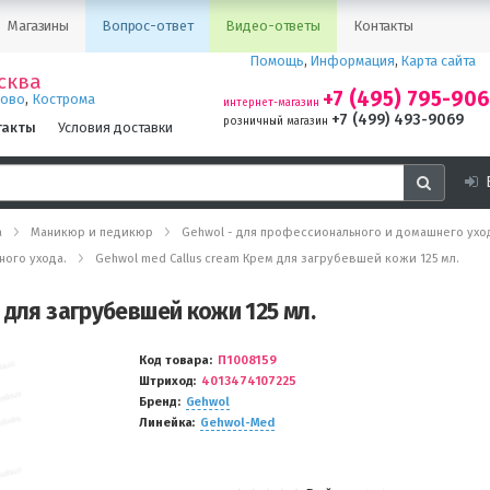
Магазины
Вопрос-ответ
Видео-ответы
Контакты
Помощь
,
Информация
,
Карта сайта
сква
+7 (495) 795-90
,
ново
Кострома
интернет-магазин
+7 (499) 493-9069
розничный магазин
такты
Условия доставки
а
Маникюр и педикюр
Gehwol - для профессионального и домашнего уход
ного ухода.
Gehwol med Callus cream Крем для загрубевшей кожи 125 мл.
 для загрубевшей кожи 125 мл.
Код товара
П1008159
Штриход
4013474107225
Бренд
Gehwol
Линейка
Gehwol-Med