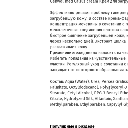
Gehwol med Callus cream Крем для загр
Эффективно решает проблему гиперкера
загрубевшую кожу. В составе крема-фар
концентрация мочевины в сочетании с 
межклеточные соединения плотных слое
быстрое смягчение загрубевшей кожи, 
через несколько дней. Экстракт шелка,
разглаживает кожу.
Применение:
ежедневно наносить на чист
Избегать попадания на чувствительные
участки. Регулярный уход в сочетании 
защищает от повторного образования з
Состав:
Aqua (Water), Urea, Persea Gratiss
Palmitate, Octyldodecanol, Polyglyceryl-3
Stearate, Cetyl Alcohol, PPG-3 Benzyl Ether
Citrate, Hydrolyzed Silk, Allantoin, Xanth
Methylparaben, Ethylparaben, Caprylyl Gly
Популярные в разделе