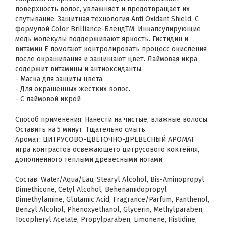
поверхность волос, увлажняет и предотвращает их
спутывание. Защитная технология Anti Oxidant Shield. С
формулой Color Brilliance-БлендTM: Инкапсулирующие
медь молекулы поддерживают яркость. Гистидин и
витамин Е помогают контролировать процесс окисления
после окрашивания и защищают цвет. Лаймовая икра
содержит витамины и антиоксиданты.
- Маска для защиты цвета
- Для окрашенных жестких волос.
- С лаймовой икрой
Способ применения: Нанести на чистые, влажные волосы.
Оставить на 5 минут. Тщательно смыть.
Аромат: ЦИТРУСОВО-ЦВЕТОЧНО-ДРЕВЕСНЫЙ АРОМАТ
игра контрастов освежающего цитрусового коктейля,
дополненного теплыми древесными нотами
Состав: Water/Aqua/Eau, Stearyl Alcohol, Bis-Aminopropyl
Dimethicone, Cetyl Alcohol, Behenamidopropyl
Dimethylamine, Glutamic Acid, Fragrance/Parfum, Panthenol,
Benzyl Alcohol, Phenoxyethanol, Glycerin, Methylparaben,
Tocopheryl Acetate, Propylparaben, Limonene, Histidine,