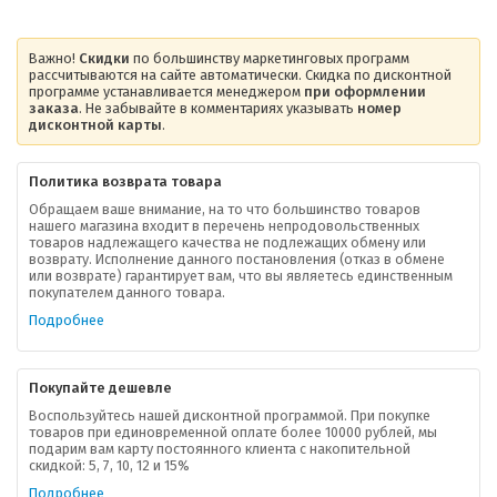
Важно!
Скидки
по большинству маркетинговых программ
рассчитываются на сайте автоматически. Скидка по дисконтной
программе устанавливается менеджером
при оформлении
заказа
. Не забывайте в комментариях указывать
номер
дисконтной карты
.
Политика возврата товара
Обращаем ваше внимание, на то что большинство товаров
нашего магазина входит в перечень непродовольственных
товаров надлежащего качества не подлежащих обмену или
возврату. Исполнение данного постановления (отказ в обмене
О компании
или возврате) гарантирует вам, что вы являетесь единственным
покупателем данного товара.
Ваша скидка
Подробнее
Контактная информация
Покупайте дешевле
Доставка
Воспользуйтесь нашей дисконтной программой. При покупке
товаров при единовременной оплате более 10000 рублей, мы
подарим вам карту постоянного клиента с накопительной
В помощь покупателю
скидкой: 5, 7, 10, 12 и 15%
Подробнее
Форма обратной связи