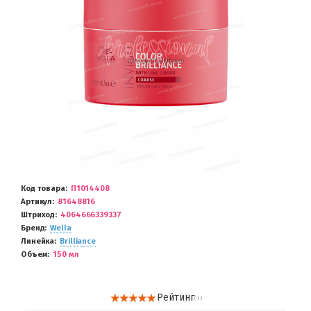
Код товара
П1014408
Артикул
81648816
Штриход
4064666339337
Бренд
Wella
Линейка
Brilliance
Объем
150 мл
Рейтинг
( 1 )