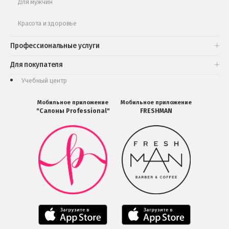
Для мужчин
Красота и здоровье
Профессиональные услуги
Для покупателя
Учебный центр
Мобильное приложение
Мобильное приложение
"Салоны Professional"
FRESHMAN
Мобильное
Мобильное
приложение
приложение
Салоны
FRESHMAN
Professional
в
загрузить
Google
в
Play
Google
Play
Мобильное
Мобильное
приложение
приложение