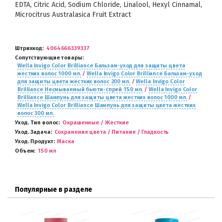
EDTA, Citric Acid, Sodium Chloride, Linalool, Hexyl Cinnamal,
Microcitrus Australasica Fruit Extract
Штрихкод
4064666339337
Сопутствующие товары
Wella Invigo Color Brilliance Бальзам-уход для защиты цвета
жестких волос 1000 мл.
/
Wella Invigo Color Brilliance Бальзам-уход
для защиты цвета жестких волос 200 мл.
/
Wella Invigo Color
Brilliance Несмываемый бьюти-спрей 150 мл.
/
Wella Invigo Color
Brilliance Шампунь для защиты цвета жестких волос 1000 мл.
/
Wella Invigo Color Brilliance Шампунь для защиты цвета жестких
волос 300 мл.
Уход. Тип волос
Окрашенные / Жесткие
Уход. Задача
Сохранение цвета / Питание / Гладкость
Уход. Продукт
Маска
Объем
150 мл
Популярные в разделе