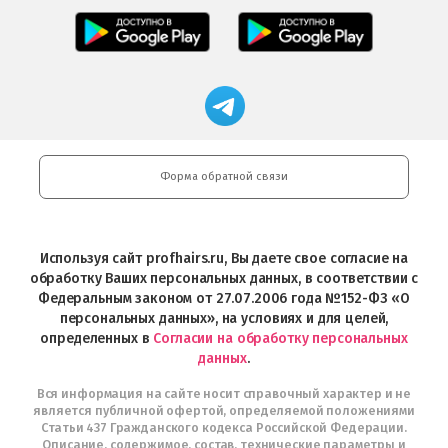
Салоны
Freshman
Professional
Мобильное
загрузить
Мобильное
загрузить
приложение
в
приложение
в
Салоны
App
FRESHMAN
App
Professional
Store
в
Магазин
Store
загрузить
Google
профессиональной
в
Play
косметики
Google
Professional
Play
и
Форма обратной связи
Интернет-
магазин
Profhairs.ru
в
Используя сайт profhairs.ru, Вы даете свое согласие на
Telegram
обработку Ваших персональных данных, в соответствии с
Федеральным законом от 27.07.2006 года №152-ФЗ «О
персональных данных», на условиях и для целей,
определенных в
Согласии на обработку персональных
данных
.
Вся информация на сайте носит справочный характер и не
является публичной офертой, определяемой положениями
Статьи 437 Гражданского кодекса Российской Федерации.
Описание, содержимое, состав, технические параметры и