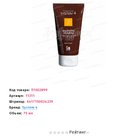
Код товара
П1022899
Артикул
11311
Штриход
6417150024239
Бренд
System 4
Объем
75 мл
Рейтинг
( 0 )