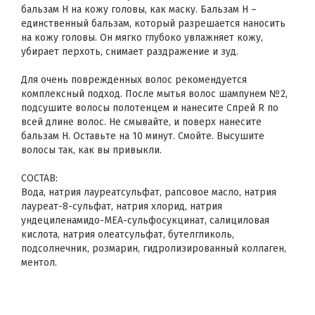
бальзам Н на кожу головы, как маску. Бальзам H –
единственный бальзам, который разрешается наносить
на кожу головы. Он мягко глубоко увлажняет кожу,
убирает перхоть, снимает раздражение и зуд.
Для очень поврежденных волос рекомендуется
комплексный подход. После мытья волос шампунем №2,
подсушите волосы полотенцем и нанесите Спрей R по
всей длине волос. Не смывайте, и поверх нанесите
бальзам H. Оставьте на 10 минут. Смойте. Высушите
волосы так, как вы привыкли.
СОСТАВ:
Вода, натрия лауреатсульфат, рапсовое масло, натрия
лауреат-8-сульфат, натрия хлорид, натрия
ундециленамидо-МЕА-сульфосукцинат, салициловая
кислота, натрия олеатсульфат, бутелгликоль,
подсолнечник, розмарин, гидролизированный коллаген,
ментол.