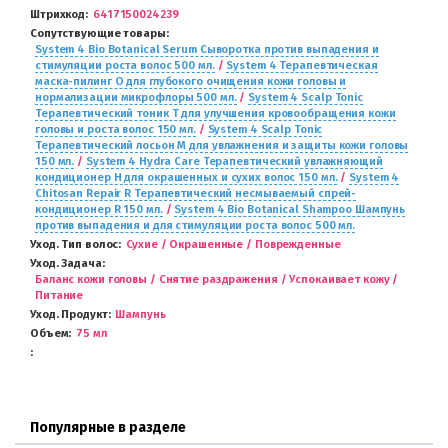
Штрихкод
6417150024239
Сопутствующие товары
System 4 Bio Botanical Serum Сыворотка против выпадения и
стимуляции роста волос 500 мл.
/
System 4 Терапевтическая
маска-пилинг O для глубокого очищения кожи головы и
нормализации микрофлоры 500 мл.
/
System 4 Scalp Tonic
Терапевтический тоник Т для улучшения кровообращения кожи
головы и роста волос 150 мл.
/
System 4 Scalp Tonic
Терапевтический лосьон M для увлажнения и защиты кожи головы
150 мл.
/
System 4 Hydra Care Терапевтический увлажняющий
кондиционер H для окрашенных и сухих волос 150 мл.
/
System 4
Chitosan Repair R Терапевтический несмываемый спрей-
кондиционер R 150 мл.
/
System 4 Bio Botanical Shampoo Шампунь
против выпадения и для стимуляции роста волос 500 мл.
Уход. Тип волос
Сухие / Окрашенные / Поврежденные
Уход. Задача
Баланс кожи головы / Снятие раздражения / Успокаивает кожу /
Питание
Уход. Продукт
Шампунь
Объем
75 мл
Популярные в разделе