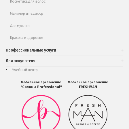
Косметика для волос
Маникюр и педикюр
Для мужчин
Красота и здоровье
Профессиональные услуги
Для покупателя
Учебный центр
Мобильное приложение
Мобильное приложение
"Салоны Professional"
FRESHMAN
Мобильное
Мобильное
приложение
приложение
Салоны
FRESHMAN
Professional
в
загрузить
Google
в
Play
Google