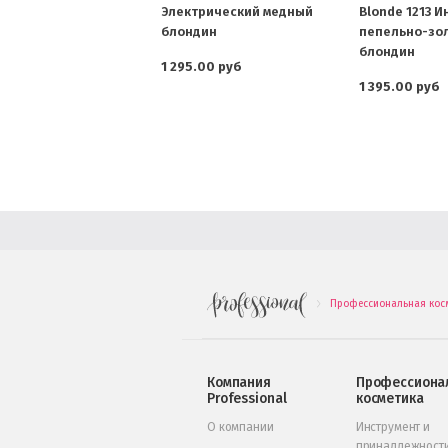
Электрический медный
Blonde 1213 
блондин
пепельно-зо
блондин
1 295.00 руб
1 395.00 руб
Профессиональная кос
.
Компания
Профессиона
Professional
косметика
О компании
Инструмент и
принадлежност