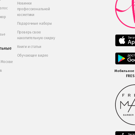
Новинки
волос
профессиональной
косметики
икюр
Подарочные наборы
Проверь свою
вье
накопительную скидку
Книги и статьи
льные
Обучающее видео
в Москве
 в
Мобильное
FRE