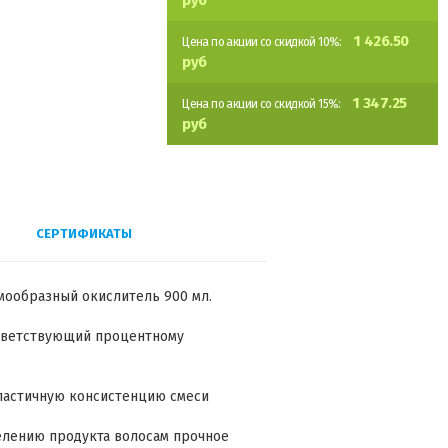
руб
1 426.50
Цена по акции со скидкой 10%:
руб
1 347.25
Цена по акции со скидкой 15%:
руб
СЕРТИФИКАТЫ
емообразный окислитель 900 мл.
тветствующий процентному
ластичную консистенцию смеси
елению продукта волосам прочное