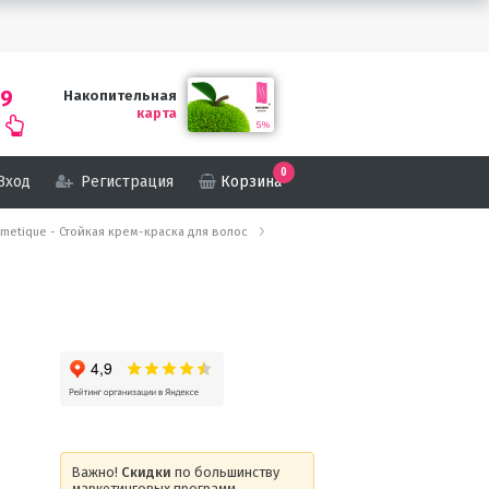
69
Накопительная
карта
0
Вход
Регистрация
Корзина
rsmetique - Стойкая крем-краска для волос
Важно!
Скидки
по большинству
маркетинговых программ