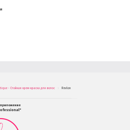
ди
etique - Стойкая крем-краска для волос
Revlon Creme Peroxide 12% (40 vol.) Кремообра
.
 приложение
ofessional"
Мобильное
приложение
Салоны