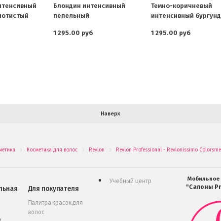
Интенсивный
Блондин интенсивный
Темно-коричневый
лотистый
пепельный
интенсивный бургун
1 295.00 руб
1 295.00 руб
Наверх
метика
Косметика для волос
Revlon
Revlon Professional - Revlonissimo Colorsm
.
.
.
Мобильное
Учебный центр
"Салоны Pr
льная
Для покупателя
Палитра красок для
волос
и