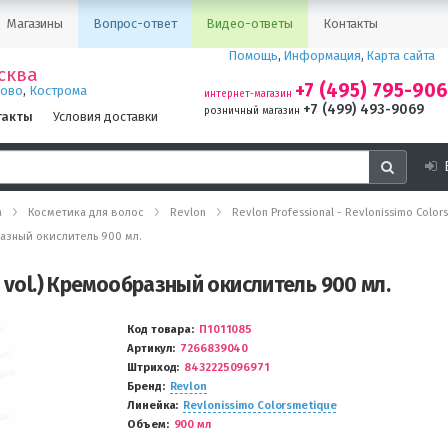
Магазины
Вопрос-ответ
Видео-ответы
Контакты
Помощь
,
Информация
,
Карта сайта
сква
+7 (495) 795-90
,
ново
Кострома
интернет-магазин
+7 (499) 493-9069
розничный магазин
такты
Условия доставки
а
Косметика для волос
Revlon
Revlon Professional - Revlonissimo Colo
разный окислитель 900 мл.
0 vol.) Кремообразный окислитель 900 мл.
Код товара
П1011085
Артикул
7266839040
Штриход
8432225096971
Бренд
Revlon
Линейка
Revlonissimo Colorsmetique
Объем
900 мл