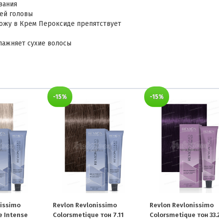
вания
жей головы
жу в Крем Пероксиде препятствует
лажняет сухие волосы
-15%
-15%
nissimo
Revlon Revlonissimo
Revlon Revlonissimo
e Intense
Colorsmetique тон 7.11
Colorsmetique тон 33.