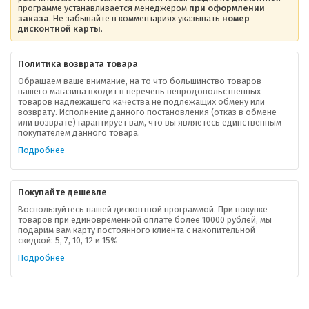
программе устанавливается менеджером
при оформлении
заказа
. Не забывайте в комментариях указывать
номер
дисконтной карты
.
Политика возврата товара
Обращаем ваше внимание, на то что большинство товаров
нашего магазина входит в перечень непродовольственных
товаров надлежащего качества не подлежащих обмену или
возврату. Исполнение данного постановления (отказ в обмене
О компании
или возврате) гарантирует вам, что вы являетесь единственным
покупателем данного товара.
Ваша скидка
Подробнее
Контактная информация
Покупайте дешевле
Доставка
Воспользуйтесь нашей дисконтной программой. При покупке
товаров при единовременной оплате более 10000 рублей, мы
подарим вам карту постоянного клиента с накопительной
В помощь покупателю
скидкой: 5, 7, 10, 12 и 15%
Подробнее
Форма обратной связи
Как купить