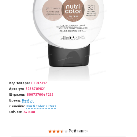
Код товара
П1017317
Артикул
7258709821
Штриход
8007376047235
Бренд
Revlon
Линейка
Nurti Color Filters
Объем
240 мл
Рейтинг
( 30 )