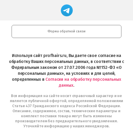
App
Professional
Store
в
Магазин
Store
загрузить
Google
профессиональной
в
Play
косметики
Google
Professional
Play
и
Форма обратной связи
Интернет-
магазин
Profhairs.ru
в
Используя сайт profhairs.ru, Вы даете свое согласие на
Telegram
обработку Ваших персональных данных, в соответствии с
Федеральным законом от 27.07.2006 года №152-ФЗ «О
персональных данных», на условиях и для целей,
определенных в
Согласии на обработку персональных
данных
.
Вся информация на сайте носит справочный характер и не
является публичной офертой, определяемой положениями
Статьи 437 Гражданского кодекса Российской Федерации.
Описание, содержимое, состав, технические параметры и
комплект поставки товара могут быть изменены
производителем без предварительного уведомления.
Уточняйте информацию у наших менеджеров.