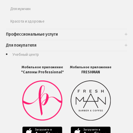
Для мужчин
Красота и здоровье
Профессиональные услуги
Для покупателя
Учебный центр
Мобильное приложение
Мобильное приложение
"Салоны Professional"
FRESHMAN
Мобильное
Мобильное
приложение
приложение
Салоны
FRESHMAN
Professional
в
загрузить
Google
в
Play
Google
Play
Мобильное
Мобильное