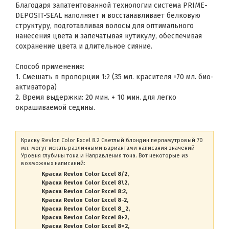
Благодаря запатентованной технологии система PRIME-
DEPOSIT-SEAL наполняет и восстанавливает белковую
структуру, подготавливая волосы для оптимального
нанесения цвета и запечатывая кутикулу, обеспечивая
сохранение цвета и длительное сияние.
Способ применения:
1. Смешать в пропорции 1:2 (35 мл. красителя +70 мл. био-
активатора)
2. Время выдержки: 20 мин. + 10 мин. для легко
окрашиваемой седины.
Краску Revlon Color Excel 8.2 Светлый блондин перламутровый 70
мл. могут искать различными вариантами написания значений
Уровня глубины тона и Направления тона. Вот некоторые из
возможных написаний:
Краска Revlon Color Excel 8/2
Краска Revlon Color Excel 8\2
Краска Revlon Color Excel 8:2
Краска Revlon Color Excel 8-2
Краска Revlon Color Excel 8_2
Краска Revlon Color Excel 8+2
Краска Revlon Color Excel 8=2