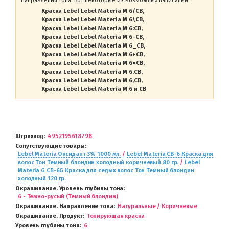
Направления тона. Вот некоторые из возможных написаний:
Краска Lebel Lebel Materia M 6/CB
Краска Lebel Lebel Materia M 6\CB
Краска Lebel Lebel Materia M 6:CB
Краска Lebel Lebel Materia M 6-CB
Краска Lebel Lebel Materia M 6_CB
Краска Lebel Lebel Materia M 6+CB
Краска Lebel Lebel Materia M 6=CB
Краска Lebel Lebel Materia M 6.CB
Краска Lebel Lebel Materia M 6,CB
Краска Lebel Lebel Materia M 6 и CB
Штрихкод
4952195618798
Сопутствующие товары
Lebel Materia Оксидант 3% 1000 мл.
/
Lebel Materia CB-6 Краска для
волос Тон Темный блондин холодный коричневый 80 гр.
/
Lebel
Materia G CB-6G Краска для седых волос Тон Темный блондин
холодный 120 гр.
Окрашивание. Уровень глубины тона
6 - Темно-русый (Темный блондин)
Окрашивание. Направление тона
Натуральные / Коричневые
Окрашивание. Продукт
Тонирующая краска
Уровень глубины тона
6