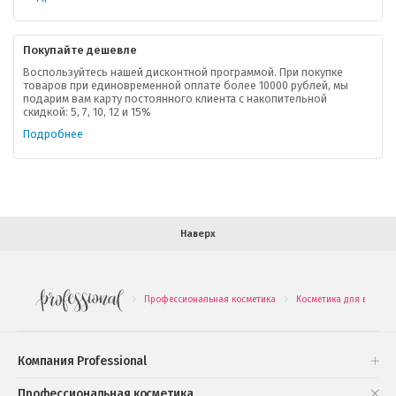
Контактная информация
Покупайте дешевле
Доставка
Воспользуйтесь нашей дисконтной программой. При покупке
товаров при единовременной оплате более 10000 рублей, мы
подарим вам карту постоянного клиента с накопительной
В помощь покупателю
скидкой: 5, 7, 10, 12 и 15%
Подробнее
Форма обратной связи
Как купить
Салон красоты в Москве
Вакансии
Палитра красок для волос
Наверх
Салоны красоты в Иваново
Новинки профессиональной косметики
Профессиональная косметика
Косметика для волос
.
.
Подарочные наборы
Проверь свою накопительную скидку
Компания Professional
Книги и статьи
Профессиональная косметика