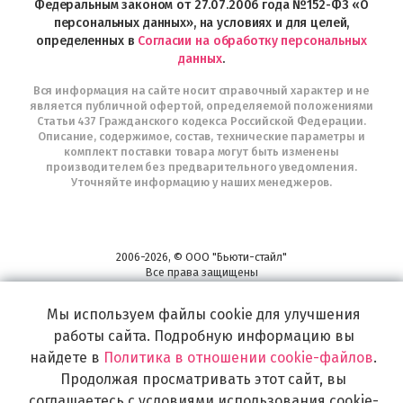
Федеральным законом от 27.07.2006 года №152-ФЗ «О
персональных данных», на условиях и для целей,
определенных в
Согласии на обработку персональных
данных
.
Вся информация на сайте носит справочный характер и не
является публичной офертой, определяемой положениями
Статьи 437 Гражданского кодекса Российской Федерации.
Описание, содержимое, состав, технические параметры и
комплект поставки товара могут быть изменены
производителем без предварительного уведомления.
Уточняйте информацию у наших менеджеров.
2006-2026, © ООО "Бьюти-стайл"
Все права защищены
www.profhairs.ru
Широкий выбор инструментов, аксессуаров и принадлежностей для
Мы используем файлы cookie для улучшения
воплощения
работы сайта. Подробную информацию вы
самых изысканных и необычных идей по созданию Вашего образа и стиля.
найдете в
Политика в отношении cookie-файлов
.
Продолжая просматривать этот сайт, вы
соглашаетесь с условиями использования cookie-