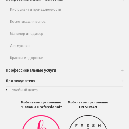
Обучающее видео
Инструмент и принадлежности
Косметика для волос
Маникюр и педикюр
Для мужчин
Красота и здоровье
Профессиональные услуги
Для покупателя
Учебный центр
Мобильное приложение
Мобильное приложение
"Салоны Professional"
FRESHMAN
Мобильное
Мобильное
приложение
приложение
Салоны
FRESHMAN