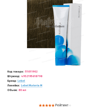
Код товара
П1011902
Штриход
4952195618798
Бренд
Lebel
Линейка
Lebel Materia M
Объем
80 мл
Рейтинг
( 1 )