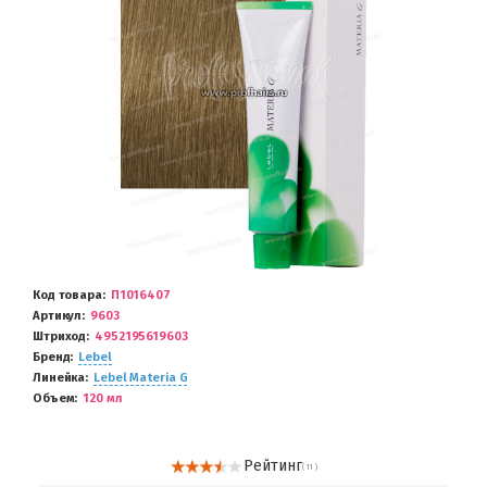
Код товара
П1016407
Артикул
9603
Штриход
4952195619603
Бренд
Lebel
Линейка
Lebel Materia G
Объем
120 мл
Рейтинг
( 11 )