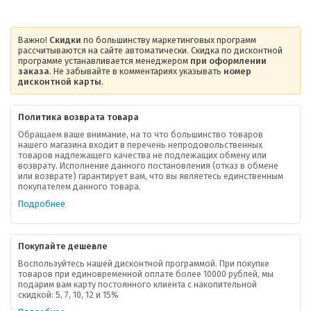
Важно!
Скидки
по большинству маркетинговых программ
рассчитываются на сайте автоматически. Скидка по дисконтной
программе устанавливается менеджером
при оформлении
заказа
. Не забывайте в комментариях указывать
номер
дисконтной карты
.
Политика возврата товара
Обращаем ваше внимание, на то что большинство товаров
нашего магазина входит в перечень непродовольственных
товаров надлежащего качества не подлежащих обмену или
возврату. Исполнение данного постановления (отказ в обмене
О компании
или возврате) гарантирует вам, что вы являетесь единственным
покупателем данного товара.
Ваша скидка
Подробнее
Контактная информация
Покупайте дешевле
Доставка
Воспользуйтесь нашей дисконтной программой. При покупке
товаров при единовременной оплате более 10000 рублей, мы
подарим вам карту постоянного клиента с накопительной
В помощь покупателю
скидкой: 5, 7, 10, 12 и 15%