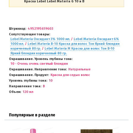
Краска Lebel Lebel Materia G 10 и B
Штрихкод
4952195619603
Сопутствующие товары
Lebel Materia Оксидант 3% 1000 мл.
/
Lebel Materia Оксидант 6%
1000 мл.
/
Lebel Materia B-10 Краска для волос Тон Яркий блондин
коричневый 80 гр.
/
Lebel Materia M Краска для волос Тон B-10
Яркий блондин коричневый 80 гр.
Окрашивание. Уровень глубины тона
10 - Очень очень светлый блондин
Окрашивание. Направление тона
Натуральные
Окрашивание. Продукт
Краска для седых волос
Уровень глубины тона
10
Направление тона
B
Объем
120 мл
Популярные в разделе