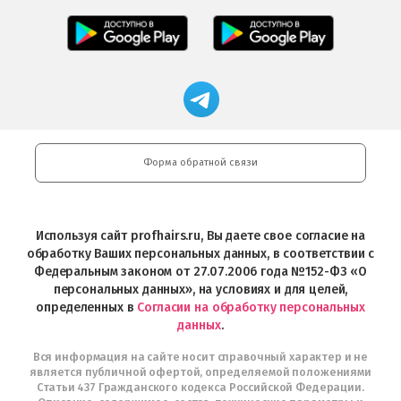
Салоны
Freshman
Professional
Мобильное
загрузить
Мобильное
загрузить
приложение
в
приложение
в
Салоны
App
FRESHMAN
App
Professional
Store
в
Магазин
Store
загрузить
Google
профессиональной
в
Play
косметики
Google
Professional
Play
и
Форма обратной связи
Интернет-
магазин
Profhairs.ru
в
Используя сайт profhairs.ru, Вы даете свое согласие на
Telegram
обработку Ваших персональных данных, в соответствии с
Федеральным законом от 27.07.2006 года №152-ФЗ «О
персональных данных», на условиях и для целей,
определенных в
Согласии на обработку персональных
данных
.
Вся информация на сайте носит справочный характер и не
является публичной офертой, определяемой положениями
Статьи 437 Гражданского кодекса Российской Федерации.