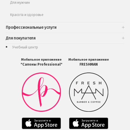
Для мужчин
Красота и здоровье
Профессиональные услуги
Для покупателя
Учебный центр
Мобильное приложение
Мобильное приложение
"Салоны Professional"
FRESHMAN
Мобильное
Мобильное
приложение
приложение
Салоны
FRESHMAN
Professional
в
загрузить
Google
в
Play
Google
Play
Мобильное
Мобильное
приложение
приложение