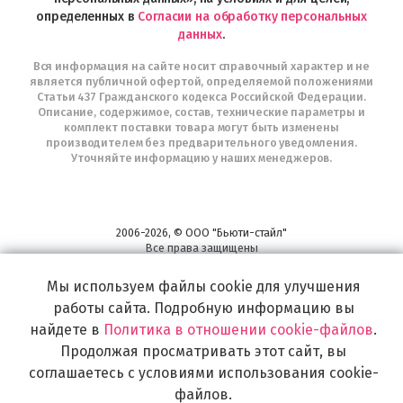
определенных в
Согласии на обработку персональных
данных
.
Вся информация на сайте носит справочный характер и не
является публичной офертой, определяемой положениями
Статьи 437 Гражданского кодекса Российской Федерации.
Описание, содержимое, состав, технические параметры и
комплект поставки товара могут быть изменены
производителем без предварительного уведомления.
Уточняйте информацию у наших менеджеров.
2006-2026, © ООО "Бьюти-стайл"
Все права защищены
www.profhairs.ru
Мы используем файлы cookie для улучшения
Широкий выбор инструментов, аксессуаров и принадлежностей для
воплощения
работы сайта. Подробную информацию вы
самых изысканных и необычных идей по созданию Вашего образа и стиля.
найдете в
Политика в отношении cookie-файлов
.
Продолжая просматривать этот сайт, вы
соглашаетесь с условиями использования cookie-
файлов.