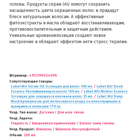
головы. Продукты серии IAU помогут сохранить
насыщенность цвета окрашенных волос и придадут
блеск натуральным волосам. А эффективные
фитоэкстракты и масла обладают восстанавливающим,
противовоспалительным и защитным действием.
Уникальные аромакомпозиции создают новое
настроение и обладают эффектом анти-стресс терапии.
Штрихкод
4952195624096
Сопутствующие товары
Lebel IAU Serum Oil Эссенция для волос 100 мл.
/
Lebel IAU Sleek
Essence Разглаживающее масло 100 мл.
/
Lebel IAU Mother Essence
Эссенция для секущихся кончиков волос 25 мл.
/
Lebel IAU Deep
Mask Аромамаска для интенсивного ухода за непослушными и
вьющимися волосами 170 гр.
Уход. Тип волос
Детские / Для всех типов
Уход. Задача
Гладкость / Ежедневное применение / Баланс кожи головы
Уход. Продукт
Шампунь / Шампунь безсульфатный
Объем
200 мл