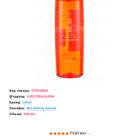
Код товара
П1010860
Штриход
4952195624096
Бренд
Lebel
Линейка
IAU Infinity Aurum
Объем
200 мл
Рейтинг
( 1 )