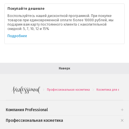
Контактная информация
Покупайте дешевле
Доставка
Воспользуйтесь нашей дисконтной программой. При покупке
товаров при единовременной оплате более 10000 рублей, мы
подарим вам карту постоянного клиента с накопительной
В помощь покупателю
скидкой: 5, 7, 10, 12 и 15%
Подробнее
Форма обратной связи
Как купить
Салон красоты в Москве
Вакансии
Палитра красок для волос
Наверх
Салоны красоты в Иваново
Новинки профессиональной косметики
Профессиональная косметика
Косметика для волос
.
.
Подарочные наборы
Проверь свою накопительную скидку
Компания Professional
Книги и статьи
Профессиональная косметика
Обучающее видео