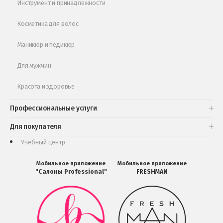
Инструмент и принадлежности
Косметика для волос
Маникюр и педикюр
Для мужчин
Красота и здоровье
Профессиональные услуги
Для покупателя
Учебный центр
Мобильное приложение
Мобильное приложение
"Салоны Professional"
FRESHMAN
Мобильное
Мобильное
приложение
приложение
Салоны
FRESHMAN
Professional
в
загрузить
Google