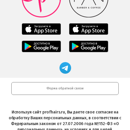
в
Play
Google
Play
Мобильное
Мобильное
приложение
приложение
Салоны
Freshman
Professional
Мобильное
загрузить
Мобильное
загрузить
приложение
в
приложение
в
Салоны
App
FRESHMAN
App
Professional
Store
в
Магазин
Store
загрузить
Google
профессиональной
в
Play
косметики
Google
Professional
Play
и
Форма обратной связи
Интернет-
магазин
Profhairs.ru
в
Используя сайт profhairs.ru, Вы даете свое согласие на
Telegram
обработку Ваших персональных данных, в соответствии с
Федеральным законом от 27.07.2006 года №152-ФЗ «О
персональных данных», на условиях и для целей,