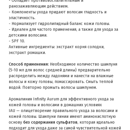
- Обладает противовоспалительным и
ранозаживляющим действием.
- Компоненты ухода придают волосам гладкость и
эластичность.
- Нормализует гидролипидный баланс кожи головы.
- Идеален для частого применения, а также для ухода за
детскими волосами.
- SPF 10.
Активные ингредиенты: экстракт корня солодки,
экстракт ромашки.
Способ применения:
Необходимое количество шампуня
(5-10 мл для волос средней длины) предварительно
распределить между ладонями и нанести на влажные
волосы и кожу головы, помассировать. Смыть теплой
водой. Повторно промыть волосы шампунем.
Аромалиния Infinity Aurum для эффективного ухода за
кожей головы и волосами в домашних условиях
IAU — олицетворение правильного ухода за волосами и
кожей головы. Шампуни линии имеют аминокислотную
основу
без содержания сульфатов
, которая идеально
подходит для ухода даже за самой чувствительной кожей