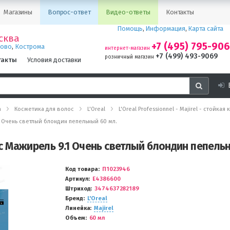
Магазины
Вопрос-ответ
Видео-ответы
Контакты
Помощь
,
Информация
,
Карта сайта
сква
+7 (495) 795-90
,
ново
Кострома
интернет-магазин
+7 (499) 493-9069
розничный магазин
такты
Условия доставки
а
Косметика для волос
L'Oreal
L'Oreal Professionnel - Majirel - стойка
.1 Очень светлый блондин пепельный 60 мл.
лос Мажирель 9.1 Очень светлый блондин пепель
Код товара
П1023946
Артикул
E4386600
Штриход
3474637282189
Бренд
L'Oreal
Линейка
Majirel
Объем
60 мл