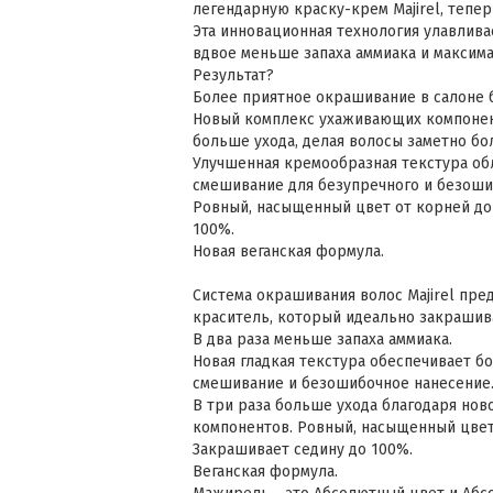
легендарную краску-крем Majirel, тепер
Эта инновационная технология улавлива
вдвое меньше запаха аммиака и максима
Результат?
Более приятное окрашивание в салоне б
Новый комплекс ухаживающих компонент
больше ухода, делая волосы заметно бо
Улучшенная кремообразная текстура об
смешивание для безупречного и безоши
Ровный, насыщенный цвет от корней до
100%.
Новая веганская формула.
Система окрашивания волос Majirel пре
краситель, который идеально закрашив
В два раза меньше запаха аммиака.
Новая гладкая текстура обеспечивает бо
смешивание и безошибочное нанесение
В три раза больше ухода благодаря но
компонентов. Ровный, насыщенный цвет
Закрашивает седину до 100%.
Веганская формула.