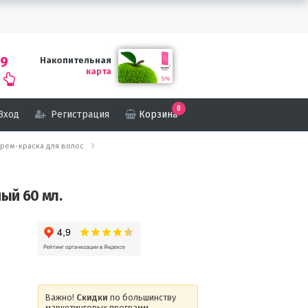
69
Накопительная
карта
0
Вход
Регистрация
Корзина
я крем-краска для волос
ный 60 мл.
Важно!
Скидки
по большинству
маркетинговых программ