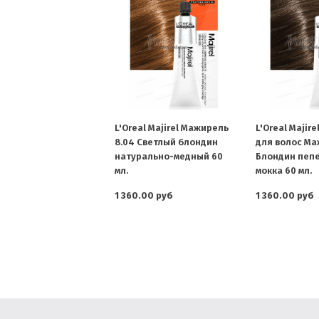
L'Oreal Majirel Мажирель
L'Oreal Majire
8.04 Светлый блондин
для волос Ма
натурально-медный 60
Блондин пеп
мл.
мокка 60 мл.
1 360.00 руб
1 360.00 руб