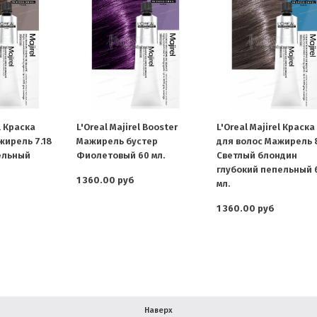
l Краска
L'Oreal Majirel Booster
L'Oreal Majirel Краска
жирель 7.18
Мажирель бустер
для волос Мажирель 8
ельный
Фиолетовый 60 мл.
Светлый блондин
глубокий пепельный 
1 360.00 руб
мл.
1 360.00 руб
Наверх