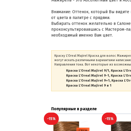
Мажирель - это Абсолютный цвет и Абс
Внимание: Оттенок, который Вы видите 
от цвета в палитре с прядями.
Выбирать оттенок желательно в Салоне
проконсультировавшись с Мастером-па
необходимый именно Вам цвет.
Краску L'Oreal Majirel Краска для волос Мажире
могут искать различными вариантами написания
Направления тона. Вот некоторые из возможны
Краска L'Oreal Majirel 9/1
Краска L'Ore
Краска L'Oreal Majirel 9-1
Краска L'Ore
Краска L'Oreal Majirel 9=1
Краска L'Ore
Краска L'Oreal Majirel 9 и 1
Популярные в разделе
-15%
-15%