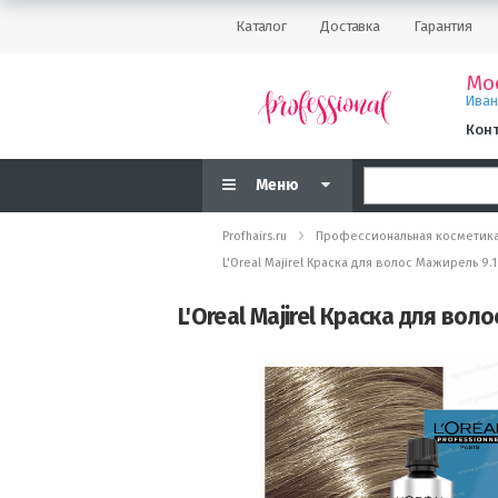
Каталог
Доставка
Гарантия
Мо
Ива
Кон
Меню
Profhairs.ru
Профессиональная косметик
L'Oreal Majirel Краска для волос Мажирель 9
L'Oreal Majirel Краска для во