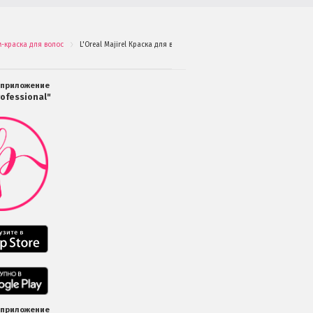
ем-краска для волос
L'Oreal Majirel Краска для волос Мажирель 9.1 Очень светлый блонд
.
 приложение
ofessional"
Мобильное
приложение
Салоны
Professional
загрузить
в
Google
Play
Мобильное
приложение
Салоны
Professional
Мобильное
загрузить
приложение
в
Салоны
 приложение