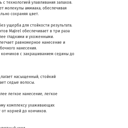
ь с технологией улавливания запахов.
ет молекулы аммиака, обеспечивая
льно сохраняя цвет.
ез ущерба для стойкости результата.
ов Majirel обеспечивает в три раза
лее гладкими и ухоженными.
легчает равномерное нанесение и
бочного нанесения.
 кончиков с закрашиванием седины до
длагает насыщенный, стойкий
ает седые волосы.
лее легкое нанесение, легкое
.
вому комплексу ухаживающих
 от корней до кончиков.