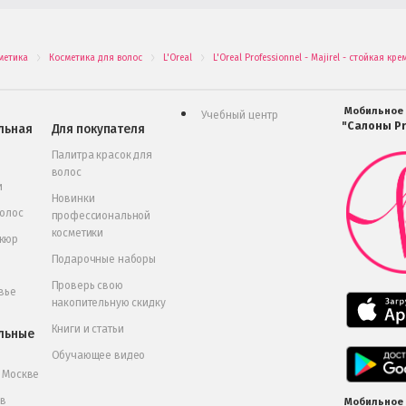
метика
Косметика для волос
L'Oreal
L'Oreal Professionnel - Majirel - стойкая кр
.
.
.
Мобильное
Учебный центр
"Салоны Pr
льная
Для покупателя
Палитра красок для
волос
и
Новинки
волос
профессиональной
косметики
икюр
Подарочные наборы
Проверь свою
вье
накопительную скидку
Книги и статьи
льные
Обучающее видео
в Москве
 в
Мобильное