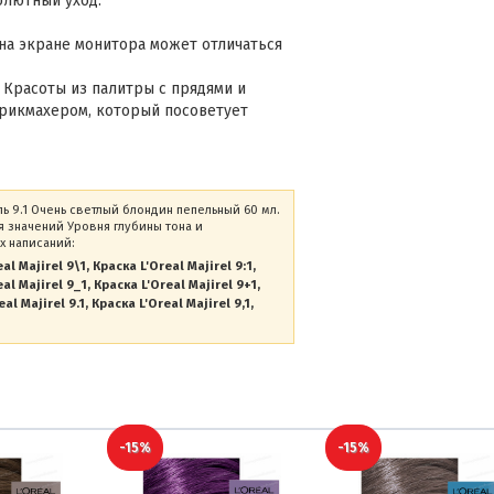
олютный уход.
на экране монитора может отличаться
 Красоты из палитры с прядями и
рикмахером, который посоветует
ль 9.1 Очень светлый блондин пепельный 60 мл.
 значений Уровня глубины тона и
х написаний:
al Majirel 9\1
Краска L'Oreal Majirel 9:1
al Majirel 9_1
Краска L'Oreal Majirel 9+1
al Majirel 9.1
Краска L'Oreal Majirel 9,1
-15%
-15%