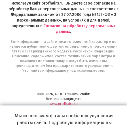
в
Используя сайт profhairs.ru, Вы даете свое согласие на
Telegram
обработку Ваших персональных данных, в соответствии с
Федеральным законом от 27.07.2006 года №152-ФЗ «О
персональных данных», на условиях и для целей,
определенных в
Согласии на обработку персональных
данных
.
Вся информация на сайте носит справочный характер и не
является публичной офертой, определяемой положениями
Статьи 437 Гражданского кодекса Российской Федерации.
Описание, содержимое, состав, технические параметры и
комплект поставки товара могут быть изменены
производителем без предварительного уведомления.
Уточняйте информацию у наших менеджеров.
2006-2026, © ООО "Бьюти-стайл"
Все права защищены
www.profhairs.ru
Широкий выбор инструментов, аксессуаров и принадлежностей для
Мы используем файлы cookie для улучшения
воплощения
самых изысканных и необычных идей по созданию Вашего образа и стиля.
работы сайта. Подробную информацию вы