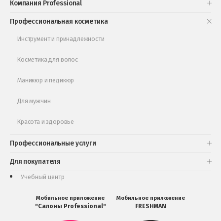
Компания Professional
Книги и статьи
Профессиональная косметика
Обучающее видео
Инструмент и принадлежности
Косметика для волос
Маникюр и педикюр
Для мужчин
Красота и здоровье
Профессиональные услуги
Для покупателя
Учебный центр
Мобильное приложение
Мобильное приложение
"Салоны Professional"
FRESHMAN