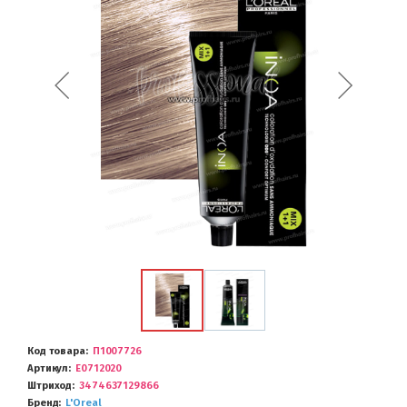
Код товара
П1007726
Артикул
E0712020
Штриход
3474637129866
Бренд
L'Oreal