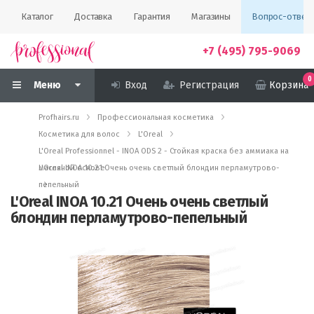
Каталог
Доставка
Гарантия
Магазины
Вопрос-ответ
+7 (495) 795-9069
0
Меню
Вход
Регистрация
Корзина
Profhairs.ru
Профессиональная косметика
Косметика для волос
L'Oreal
L'Oreal Professionnel - INOA ODS 2 - Стойкая краска без аммиака на
масляной основе
L'Oreal INOA 10.21 Очень очень светлый блондин перламутрово-
пепельный
L'Oreal INOA 10.21 Очень очень светлый
блондин перламутрово-пепельный