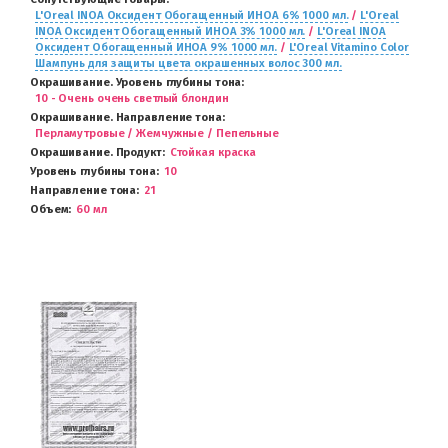
L'Oreal INOA Оксидент Обогащенный ИНОА 6% 1000 мл.
/
L'Oreal
INOA Оксидент Обогащенный ИНОА 3% 1000 мл.
/
L'Oreal INOA
Оксидент Обогащенный ИНОА 9% 1000 мл.
/
L'Oreal Vitamino Color
Шампунь для защиты цвета окрашенных волос 300 мл.
Окрашивание. Уровень глубины тона
10 - Очень очень светлый блондин
Окрашивание. Направление тона
Перламутровые / Жемчужные / Пепельные
Окрашивание. Продукт
Стойкая краска
Уровень глубины тона
10
Направление тона
21
Объем
60 мл