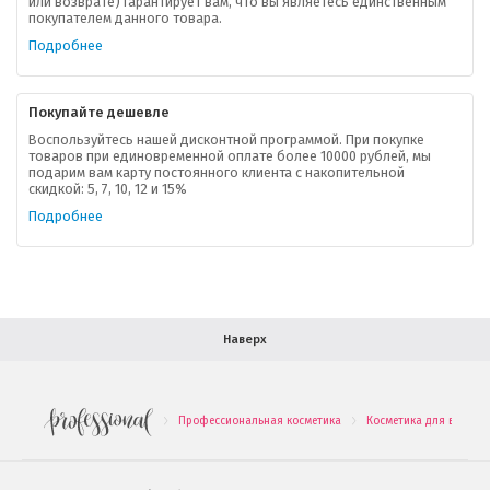
или возврате) гарантирует вам, что вы являетесь единственным
покупателем данного товара.
Ваша скидка
Подробнее
Контактная информация
Покупайте дешевле
Доставка
Воспользуйтесь нашей дисконтной программой. При покупке
товаров при единовременной оплате более 10000 рублей, мы
подарим вам карту постоянного клиента с накопительной
В помощь покупателю
скидкой: 5, 7, 10, 12 и 15%
Подробнее
Форма обратной связи
Как купить
Салон красоты в Москве
Вакансии
Палитра красок для волос
Наверх
Салоны красоты в Иваново
Новинки профессиональной косметики
Профессиональная косметика
Косметика для волос
.
.
Подарочные наборы
Проверь свою накопительную скидку