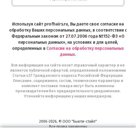
Интернет-
магазин
Profhairs.ru
в
Используя сайт profhairs.ru, Вы даете свое согласие на
Telegram
обработку Ваших персональных данных, в соответствии с
Федеральным законом от 27.07.2006 года №152-ФЗ «О
персональных данных», на условиях и для целей,
определенных в
Согласии на обработку персональных
данных
.
Вся информация на сайте носит справочный характер и не
является публичной офертой, определяемой положениями
Статьи 437 Гражданского кодекса Российской Федерации.
Описание, содержимое, состав, технические параметры и
комплект поставки товара могут быть изменены
производителем без предварительного уведомления.
Уточняйте информацию у наших менеджеров.
2006-2026, © ООО "Бьюти-стайл"
Все права защищены
www.profhairs.ru