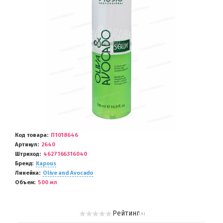
Код товара
П1018646
Артикул
2640
Штриход
4627166316040
Бренд
Kapous
Линейка
Olive and Avocado
Объем
500 мл
Рейтинг
( 0 )