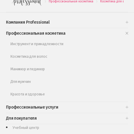
Профессиональная косметика
Косметика для волос
.
.
Подарочные наборы
Проверь свою накопительную скидку
Компания Professional
Книги и статьи
Профессиональная косметика
Обучающее видео
Инструмент и принадлежности
Косметика для волос
Маникюр и педикюр
Для мужчин
Красота и здоровье
Профессиональные услуги
Для покупателя
Учебный центр