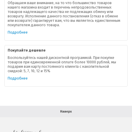
Обращаем ваше внимание, на то что большинство товаров
нашего магазина входит в перечень непродовольственных
товаров надлежащего качества не подлежащих обмену или
возврату. Исполнение данного постановления (отказ в обмене
О компании
или возврате) гарантирует вам, что вы являетесь единственным
покупателем данного товара.
Ваша скидка
Подробнее
Контактная информация
Покупайте дешевле
Доставка
Воспользуйтесь нашей дисконтной программой. При покупке
товаров при единовременной оплате более 10000 рублей, мы
подарим вам карту постоянного клиента с накопительной
В помощь покупателю
скидкой: 5, 7, 10, 12 и 15%
Подробнее
Форма обратной связи
Как купить
Салон красоты в Москве
Вакансии
Палитра красок для волос
Наверх
Салоны красоты в Иваново
Новинки профессиональной косметики