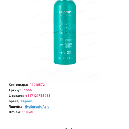
Код товара
П1018572
Артикул
1666
Штриход
4627129755985
Бренд
Kapous
Линейка
Hyaluronic Acid
Объем
150 мл