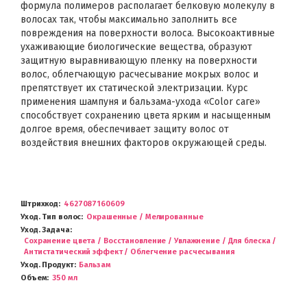
формула полимеров располагает белковую молекулу в
волосах так, чтобы максимально заполнить все
повреждения на поверхности волоса. Высокоактивные
ухаживающие биологические вещества, образуют
защитную выравнивающую пленку на поверхности
волос, облегчающую расчесывание мокрых волос и
препятствует их статической электризации. Курс
применения шампуня и бальзама-ухода «Color саге»
способствует сохранению цвета ярким и насыщенным
долгое время, обеспечивает защиту волос от
воздействия внешних факторов окружающей среды.
Штрихкод
4627087160609
Уход. Тип волос
Окрашенные / Мелированные
Уход. Задача
Сохранение цвета / Восстановление / Увлажнение / Для блеска /
Антистатический эффект / Облегчение расчесывания
Уход. Продукт
Бальзам
Объем
350 мл