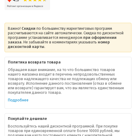
Важно!
Скидки
по большинству маркетинговых программ
рассчитываются на сайте автоматически. Скидка по дисконтной
программе устанавливается менеджером
при оформлении
заказа
. Не забывайте в комментариях указывать
номер
дисконтной карты
.
Политика возврата товара
Обращаем ваше внимание, на то что большинство товаров
нашего магазина входит в перечень непродовольственных
товаров надлежащего качества не подлежащих обмену или
возврату. Исполнение данного постановления (отказ в обмене
О компании
или возврате) гарантирует вам, что вы являетесь единственным
покупателем данного товара.
Ваша скидка
Подробнее
Контактная информация
Покупайте дешевле
Доставка
Воспользуйтесь нашей дисконтной программой. При покупке
товаров при единовременной оплате более 10000 рублей, мы
подарим вам карту постоянного клиента с накопительной
В помощь покупателю