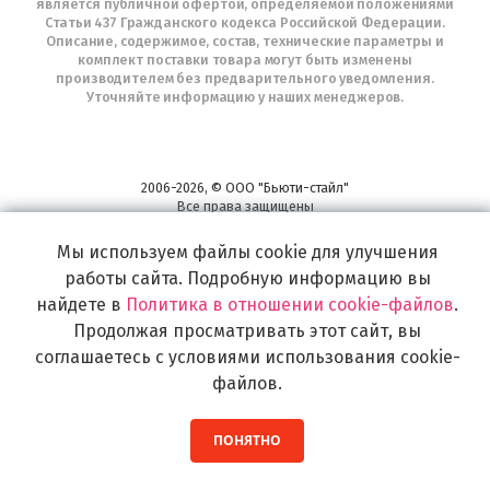
является публичной офертой, определяемой положениями
Статьи 437 Гражданского кодекса Российской Федерации.
Описание, содержимое, состав, технические параметры и
комплект поставки товара могут быть изменены
производителем без предварительного уведомления.
Уточняйте информацию у наших менеджеров.
2006-2026, © ООО "Бьюти-стайл"
Все права защищены
www.profhairs.ru
Мы используем файлы cookie для улучшения
Широкий выбор инструментов, аксессуаров и принадлежностей для
воплощения
работы сайта. Подробную информацию вы
самых изысканных и необычных идей по созданию Вашего образа и стиля.
найдете в
Политика в отношении cookie-файлов
.
Продолжая просматривать этот сайт, вы
соглашаетесь с условиями использования cookie-
файлов.
ПОНЯТНО