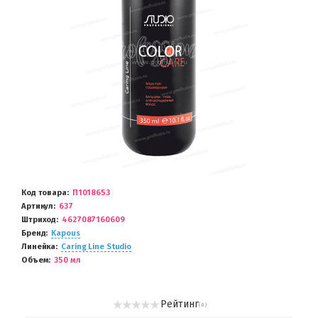
Код товара
П1018653
Артикул
637
Штриход
4627087160609
Бренд
Kapous
Линейка
Caring Line Studio
Объем
350 мл
Рейтинг
( 0 )