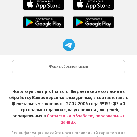
Мобильное
Мобильное
приложение
приложение
Салоны
Freshman
Professional
Мобильное
загрузить
Мобильное
загрузить
приложение
в
приложение
в
Салоны
App
FRESHMAN
App
Professional
Store
в
Магазин
Store
загрузить
Google
профессиональной
в
Play
косметики
Google
Professional
Play
и
Форма обратной связи
Интернет-
магазин
Profhairs.ru
в
Используя сайт profhairs.ru, Вы даете свое согласие на
Telegram
обработку Ваших персональных данных, в соответствии с
Федеральным законом от 27.07.2006 года №152-ФЗ «О
персональных данных», на условиях и для целей,
определенных в
Согласии на обработку персональных
данных
.
Вся информация на сайте носит справочный характер и не