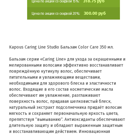
318.75 руб
Цена по акции со скидкой 15%:
300.00 руб
Цена по акции со скидкой 20%:
Kapous Caring Line Studio Бальзам Color Care 350 мл.
Бальзам серии «Caring Line» для ухода за окрашенными и
мелированными волосами эффективно восстанавливает
повреждённую кутикулу волос, обеспечивает
питательными и увлажняющими веществами,
необходимыми для здорового блеска и эластичности
волос. Входящие в его состав косметические масла
обеспечивают им увлажнение, разглаживают
поверхность волос, придавая шелковистый блеск,
натуральный экстракт подсолнечника придаёт волосам
мягкость и сохраняет первоначальную яркость цвета,
препятствуя “вымыванию”. Антиоксиданты обеспечивают
длительную защиту и обладают выраженным защитным
и восстанавливающим действием. Инновационная