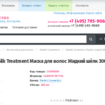
Магазины
Вопрос-ответ
Видео-ответы
Контакты
Помощь
,
Информация
,
Карта сайта
сква
+7 (495) 795-90
,
ново
Кострома
интернет-магазин
+7 (499) 493-9069
розничный магазин
такты
Условия доставки
а
Косметика для волос
Hadat Cosmetics
Hadat Cosmetics Hydro Liquid 
Silk Treatment Маска для волос Жидкий шёлк 30
Код товара
CF009209
Штриход
4668197337116
Бренд
Hadat Cosmetics
Объем
300 мл
Рейтинг
( 0 )