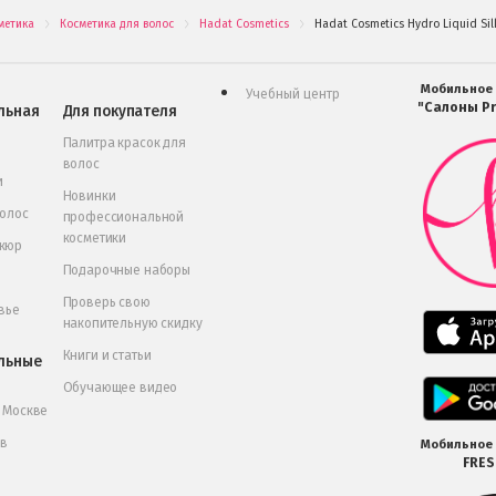
метика
Косметика для волос
Hadat Cosmetics
Hadat Cosmetics Hydro Liquid Si
.
.
.
Мобильное
Учебный центр
"Салоны Pr
льная
Для покупателя
Палитра красок для
волос
и
Новинки
волос
профессиональной
косметики
икюр
Подарочные наборы
Проверь свою
вье
накопительную скидку
Книги и статьи
льные
Обучающее видео
в Москве
 в
Мобильное
FRE