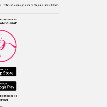
lk Treatment Маска для волос Жидкий шёлк 300 мл.
 приложение
ofessional"
Мобильное
приложение
Салоны
Professional
загрузить
в
Google
Play
Мобильное
приложение
Салоны
Professional
Мобильное
загрузить
приложение
в
Салоны
 приложение
App
Professional
SHMAN
Store
загрузить