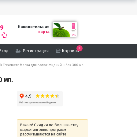
69
Накопительная
карта
0
Вход
Регистрация
Корзина
Silk Treatment Маска для волос Жидкий шёлк 300 мл.
0 мл.
Важно!
Скидки
по большинству
маркетинговых программ
рассчитываются на сайте