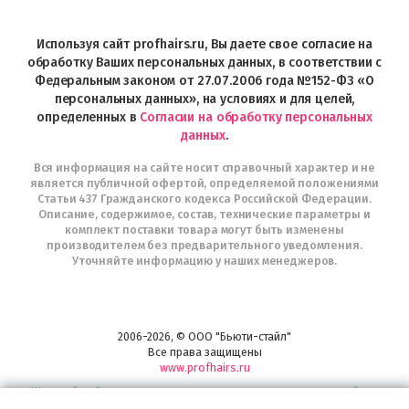
магазин
Profhairs.ru
в
Используя сайт profhairs.ru, Вы даете свое согласие на
Telegram
обработку Ваших персональных данных, в соответствии с
Федеральным законом от 27.07.2006 года №152-ФЗ «О
персональных данных», на условиях и для целей,
определенных в
Согласии на обработку персональных
данных
.
Вся информация на сайте носит справочный характер и не
является публичной офертой, определяемой положениями
Статьи 437 Гражданского кодекса Российской Федерации.
Описание, содержимое, состав, технические параметры и
комплект поставки товара могут быть изменены
производителем без предварительного уведомления.
Уточняйте информацию у наших менеджеров.
2006-2026, © ООО "Бьюти-стайл"
Все права защищены
www.profhairs.ru
Широкий выбор инструментов, аксессуаров и принадлежностей для
воплощения