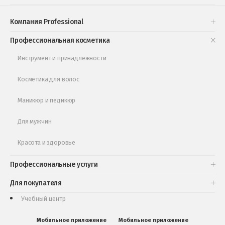
Проверь свою накопительную скидку
Компания Professional
Книги и статьи
Профессиональная косметика
Обучающее видео
Инструмент и принадлежности
Косметика для волос
Маникюр и педикюр
Для мужчин
Красота и здоровье
Профессиональные услуги
Для покупателя
Учебный центр
Мобильное приложение
Мобильное приложение