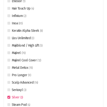
Efassor
(
1
)
Hair Touch Up
(
4
)
Infinium
(
2
)
Inoa
(
85
)
Keratin Alpha Sleek
(
8
)
Liss Unlimited
(
3
)
Majiblond / High Lift
(
5
)
Majirel
(
70
)
Majirel Cool Cover
(
12
)
Metal Detox
(
15
)
Pro Longer
(
9
)
Scalp Advanced
(
16
)
Serioxyl
(
3
)
Silver
(
3
)
Steam Pod
(
4
)