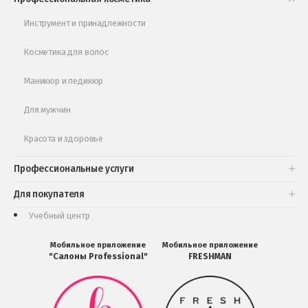
Обучающее видео
Инструмент и принадлежности
Косметика для волос
Маникюр и педикюр
Для мужчин
Красота и здоровье
Профессиональные услуги
Для покупателя
Учебный центр
Мобильное приложение
Мобильное приложение
"Салоны Professional"
FRESHMAN
Мобильное
Мобильное
приложение
приложение
Салоны
FRESHMAN