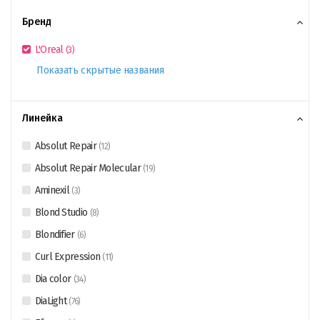
Бренд
L'Oreal
(
3
)
Показать скрытые названия
Линейка
Absolut Repair
(
12
)
Absolut Repair Molecular
(
19
)
Aminexil
(
3
)
Blond Studio
(
8
)
Blondifier
(
6
)
Curl Expression
(
11
)
Dia color
(
34
)
DiaLight
(
76
)