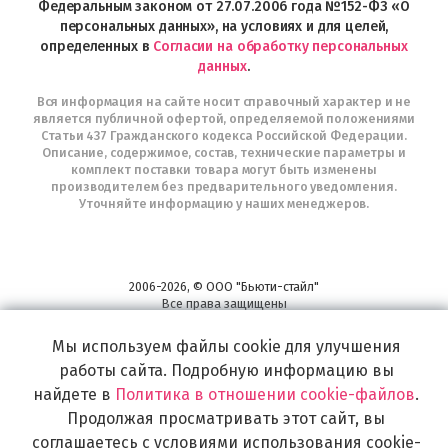
Федеральным законом от 27.07.2006 года №152-ФЗ «О
персональных данных», на условиях и для целей,
определенных в
Согласии на обработку персональных
данных
.
Вся информация на сайте носит справочный характер и не
является публичной офертой, определяемой положениями
Статьи 437 Гражданского кодекса Российской Федерации.
Описание, содержимое, состав, технические параметры и
комплект поставки товара могут быть изменены
производителем без предварительного уведомления.
Уточняйте информацию у наших менеджеров.
2006-2026, © ООО "Бьюти-стайл"
Все права защищены
www.profhairs.ru
Мы используем файлы cookie для улучшения
Широкий выбор инструментов, аксессуаров и принадлежностей для
воплощения
работы сайта. Подробную информацию вы
самых изысканных и необычных идей по созданию Вашего образа и стиля.
найдете в
Политика в отношении cookie-файлов
.
Продолжая просматривать этот сайт, вы
соглашаетесь с условиями использования cookie-