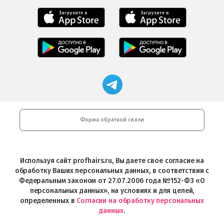
Мобильное
Мобильное
приложение
приложение
Салоны
Freshman
Professional
Мобильное
загрузить
Мобильное
загрузить
приложение
в
приложение
в
Салоны
App
FRESHMAN
App
Professional
Store
в
Магазин
Store
загрузить
Google
профессиональной
в
Play
косметики
Google
Professional
Play
и
Форма обратной связи
Интернет-
магазин
Profhairs.ru
в
Используя сайт profhairs.ru, Вы даете свое согласие на
Telegram
обработку Ваших персональных данных, в соответствии с
Федеральным законом от 27.07.2006 года №152-ФЗ «О
персональных данных», на условиях и для целей,
определенных в
Согласии на обработку персональных
данных
.