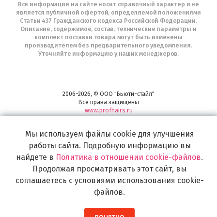
Вся информация на сайте носит справочный характер и не
является публичной офертой, определяемой положениями
Статьи 437 Гражданского кодекса Российской Федерации.
Описание, содержимое, состав, технические параметры и
комплект поставки товара могут быть изменены
производителем без предварительного уведомления.
Уточняйте информацию у наших менеджеров.
2006-2026, © ООО "Бьюти-стайл"
Все права защищены
www.profhairs.ru
Широкий выбор инструментов, аксессуаров и принадлежностей для
воплощения
Мы используем файлы cookie для улучшения
самых изысканных и необычных идей по созданию Вашего образа и стиля.
работы сайта. Подробную информацию вы
найдете в
Политика в отношении cookie-файлов
.
Продолжая просматривать этот сайт, вы
соглашаетесь с условиями использования cookie-
файлов.