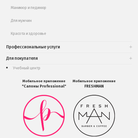
Маникюр и педикюр
Для мужчин
Красота и здоровье
Профессиональные услуги
Для покупателя
Учебный центр
Мобильное приложение
Мобильное приложение
"Салоны Professional"
FRESHMAN
Мобильное
Мобильное
приложение
приложение
Салоны
FRESHMAN
Professional
в
загрузить
Google
в
Play
Google
Play