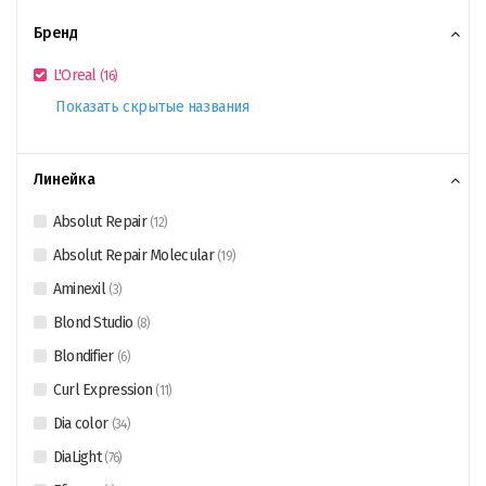
Бренд
L'Oreal
(
16
)
Показать скрытые названия
Линейка
Absolut Repair
(
12
)
Absolut Repair Molecular
(
19
)
Aminexil
(
3
)
Blond Studio
(
8
)
Blondifier
(
6
)
Curl Expression
(
11
)
Dia color
(
34
)
DiaLight
(
76
)