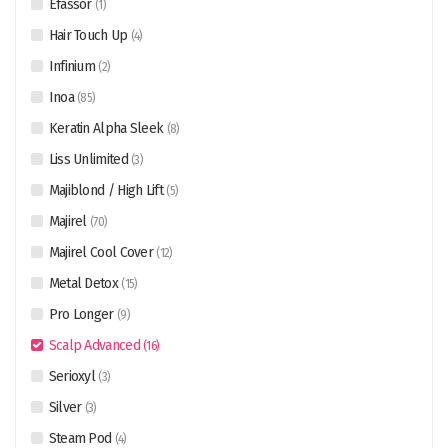
Efassor
(
1
)
Hair Touch Up
(
4
)
Infinium
(
2
)
Inoa
(
85
)
Keratin Alpha Sleek
(
8
)
Liss Unlimited
(
3
)
Majiblond / High Lift
(
5
)
Majirel
(
70
)
Majirel Cool Cover
(
12
)
Metal Detox
(
15
)
Pro Longer
(
9
)
Scalp Advanced
(
16
)
Serioxyl
(
3
)
Silver
(
3
)
Steam Pod
(
4
)