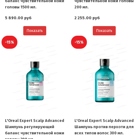
баланс чувствительной кожи
чувствительной кожи головы
головы 1500 мл.
200 мл.
5 890.00 руб
2 255.00 руб
Показать
Показать
-15%
-15%
О компании
Ваша скидка
Контактная информация
L'Oreal Expert Scalp Advanced
L'Oreal Expert Scalp Advanced
Шампунь регулирующий
Шампунь против перхоти для
Доставка
баланс чувствительной кожи
всех типов волос 300 мл.