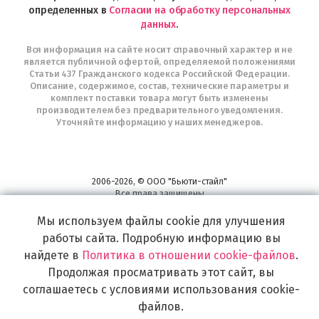
определенных в
Согласии на обработку персональных
данных
.
Вся информация на сайте носит справочный характер и не
является публичной офертой, определяемой положениями
Статьи 437 Гражданского кодекса Российской Федерации.
Описание, содержимое, состав, технические параметры и
комплект поставки товара могут быть изменены
производителем без предварительного уведомления.
Уточняйте информацию у наших менеджеров.
2006-2026, © ООО "Бьюти-стайл"
Все права защищены
www.profhairs.ru
Мы используем файлы cookie для улучшения
Широкий выбор инструментов, аксессуаров и принадлежностей для
воплощения
работы сайта. Подробную информацию вы
самых изысканных и необычных идей по созданию Вашего образа и стиля.
найдете в
Политика в отношении cookie-файлов
.
Продолжая просматривать этот сайт, вы
соглашаетесь с условиями использования cookie-
файлов.