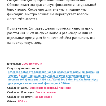
Специально для профессионального применения.
Обеспечивает экстрасильную фиксацию и натуральный
блеск волос. Сохраняет длительную и подвижную
фиксацию. Быстро сохнет. Не перегружает волосы.
Легко счёсывается.
Применение: Для завершения причёски нанести лак с
расстояния 30 см на сухие волосы равномерно или на
отдельные пряди. Для большего объёма распылить лак
на прикорневую зону.
Штрихкод
2000216760017
Сопутствующие товары
Estel Top Salon Pro.Стайлинг Лак для волос экстрасильной фиксации
400 мл.
/
Estel Top Salon Pro.Стайлинг Мусс для укладки волос
нормальной фиксации 3 350 мл.
/
Estel Top Salon Pro.Стайлинг Мусс
для укладки волос сильной фиксации 4 350 мл.
Стайлинг. Цель
Фиксация (контроль) прически
Стайлинг. Фиксация
Экстра сильная
Стайлинг. Продукт
Лак для волос
Объем
800 мл