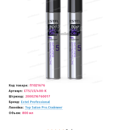
Код товара
П1021676
Артикул
ETS/L5/400-K
Штриход
2000216760017
Бренд
Estel Professional
Линейка
Top Salon Pro.Стайлинг
Объем
800 мл