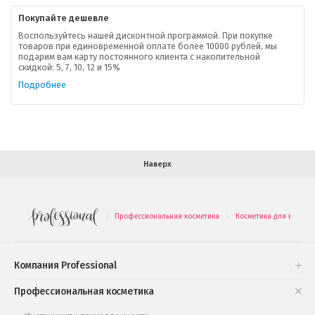
Покупайте дешевле
Доставка
Воспользуйтесь нашей дисконтной программой. При покупке
товаров при единовременной оплате более 10000 рублей, мы
подарим вам карту постоянного клиента с накопительной
В помощь покупателю
скидкой: 5, 7, 10, 12 и 15%
Подробнее
Форма обратной связи
Как купить
Салон красоты в Москве
Вакансии
Палитра красок для волос
Наверх
Салоны красоты в Иваново
Новинки профессиональной косметики
Профессиональная косметика
Косметика для волос
.
.
Подарочные наборы
Проверь свою накопительную скидку
Компания Professional
Книги и статьи
Профессиональная косметика
Обучающее видео