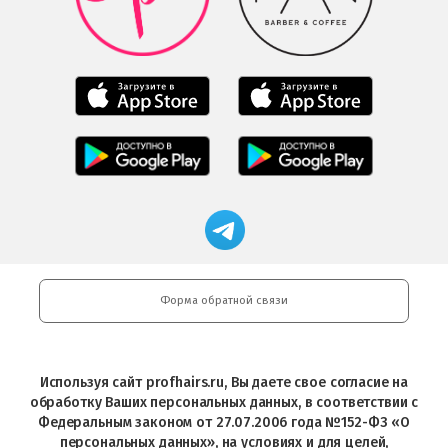
в
Play
Google
Play
Мобильное
Мобильное
приложение
приложение
Салоны
Freshman
Professional
Мобильное
загрузить
Мобильное
загрузить
приложение
в
приложение
в
Салоны
App
FRESHMAN
App
Professional
Store
в
Магазин
Store
загрузить
Google
профессиональной
в
Play
косметики
Google
Professional
Play
и
Форма обратной связи
Интернет-
магазин
Profhairs.ru
в
Используя сайт profhairs.ru, Вы даете свое согласие на
Telegram
обработку Ваших персональных данных, в соответствии с
Федеральным законом от 27.07.2006 года №152-ФЗ «О
персональных данных», на условиях и для целей,