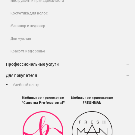
Инструмент и принадлежности
Косметика для волос
Маникюр и педикюр
Для мужчин
Красота и здоровье
Профессиональные услуги
Для покупателя
Учебный центр
Мобильное приложение
Мобильное приложение
"Салоны Professional"
FRESHMAN
Мобильное
Мобильное
приложение
приложение
Салоны
FRESHMAN
Professional
в
загрузить
Google