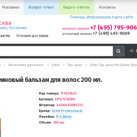
Магазины
Вопрос-ответ
Видео-ответы
Контакты
Помощь
,
Информация
,
Карта сайта
сква
+7 (495) 795-90
,
ново
Кострома
интернет-магазин
+7 (499) 493-9069
розничный магазин
такты
Условия доставки
а
Косметика для волос
Estel
Top salon
Estel Top salon Pro.Шелк П
теиновый бальзам для волос 200 мл.
Код товара
П1021623
Артикул
EPS/S/B200
Штриход
4606453081212
Бренд
Estel Professional
Линейка
Pro.Шёлк
Объем
200 мл