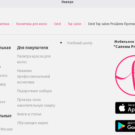
Наверх
метика
Косметика для волос
Estel
Top salon
Estel Top salon Pro.Шелк Проте
.
.
.
.
Мобильное
Учебный центр
"Салоны Pr
льная
Для покупателя
Палитра красок для
волос
и
Новинки
волос
профессиональной
косметики
икюр
Подарочные наборы
Проверь свою
вье
накопительную скидку
Книги и статьи
льные
Обучающее видео
в Москве