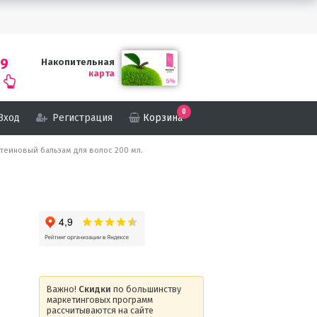
69
Накопительная
карта
0
Вход
Регистрация
Корзина
ротеиновый бальзам для волос 200 мл.
Важно!
Скидки
по большинству
маркетинговых программ
рассчитываются на сайте