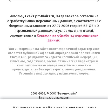
Интернет-
магазин
Profhairs.ru
в
Используя сайт profhairs.ru, Вы даете свое согласие на
Telegram
обработку Ваших персональных данных, в соответствии с
Федеральным законом от 27.07.2006 года №152-ФЗ «О
персональных данных», на условиях и для целей,
определенных в
Согласии на обработку персональных
данных
.
Вся информация на сайте носит справочный характер и не
является публичной офертой, определяемой положениями
Статьи 437 Гражданского кодекса Российской Федерации.
Описание, содержимое, состав, технические параметры и
комплект поставки товара могут быть изменены
производителем без предварительного уведомления.
Уточняйте информацию у наших менеджеров.
2006-2026, © ООО "Бьюти-стайл"
Все права защищены
www.profhairs.ru
Широкий выбор инструментов, аксессуаров и принадлежностей для