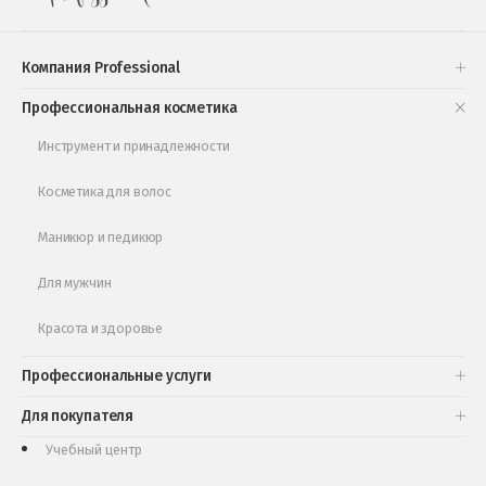
Подарочные наборы
Проверь свою накопительную скидку
Компания Professional
Книги и статьи
Профессиональная косметика
Обучающее видео
Инструмент и принадлежности
Косметика для волос
Маникюр и педикюр
Для мужчин
Красота и здоровье
Профессиональные услуги
Для покупателя
Учебный центр