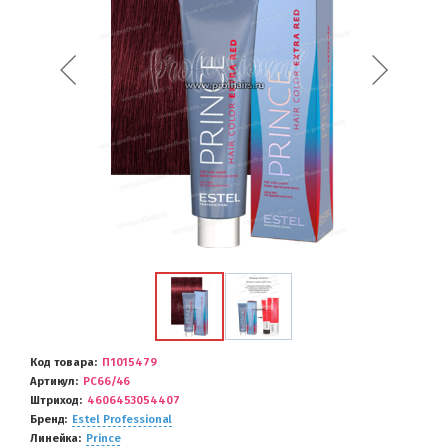
Код товара
П1015479
Артикул
PC66/46
Штриход
4606453054407
Бренд
Estel Professional
Линейка
Prince