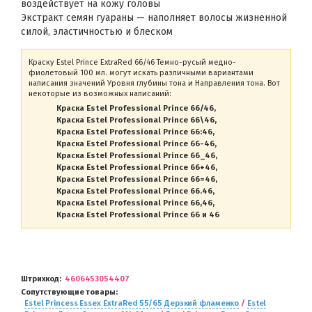
воздействует на кожу головы
Экстракт семян гуараны — наполняет волосы жизненной
силой, эластичностью и блеском
Краску Estel Prince ExtraRed 66/46 Темно-русый медно-
фиолетовый 100 мл. могут искать различными вариантами
написания значений Уровня глубины тона и Направления тона. Вот
некоторые из возможных написаний:
Краска Estel Professional Prince 66/46
Краска Estel Professional Prince 66\46
Краска Estel Professional Prince 66:46
Краска Estel Professional Prince 66-46
Краска Estel Professional Prince 66_46
Краска Estel Professional Prince 66+46
Краска Estel Professional Prince 66=46
Краска Estel Professional Prince 66.46
Краска Estel Professional Prince 66,46
Краска Estel Professional Prince 66 и 46
Штрихкод
4606453054407
Сопутствующие товары
Estel Princess Essex ExtraRed 55/65 Дерзкий фламенко
/
Estel