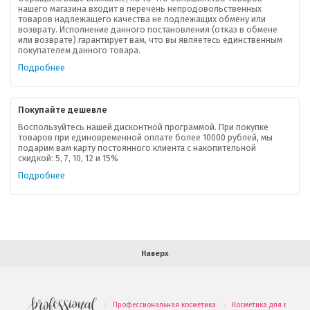
нашего магазина входит в перечень непродовольственных
товаров надлежащего качества не подлежащих обмену или
возврату. Исполнение данного постановления (отказ в обмене
О компании
или возврате) гарантирует вам, что вы являетесь единственным
покупателем данного товара.
Ваша скидка
Подробнее
Контактная информация
Покупайте дешевле
Доставка
Воспользуйтесь нашей дисконтной программой. При покупке
товаров при единовременной оплате более 10000 рублей, мы
подарим вам карту постоянного клиента с накопительной
В помощь покупателю
скидкой: 5, 7, 10, 12 и 15%
Подробнее
Форма обратной связи
Как купить
Салон красоты в Москве
Вакансии
Палитра красок для волос
Наверх
Салоны красоты в Иваново
Новинки профессиональной косметики
Профессиональная косметика
Косметика для волос
.
.