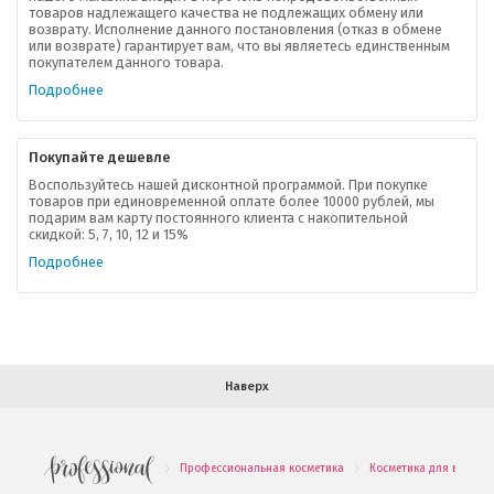
товаров надлежащего качества не подлежащих обмену или
возврату. Исполнение данного постановления (отказ в обмене
О компании
или возврате) гарантирует вам, что вы являетесь единственным
покупателем данного товара.
Ваша скидка
Подробнее
Контактная информация
Покупайте дешевле
Доставка
Воспользуйтесь нашей дисконтной программой. При покупке
товаров при единовременной оплате более 10000 рублей, мы
подарим вам карту постоянного клиента с накопительной
В помощь покупателю
скидкой: 5, 7, 10, 12 и 15%
Подробнее
Форма обратной связи
Как купить
Салон красоты в Москве
Вакансии
Палитра красок для волос
Наверх
Салоны красоты в Иваново
Новинки профессиональной косметики
Профессиональная косметика
Косметика для волос
.
.
Подарочные наборы