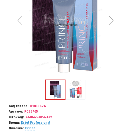
Код товара
П1015476
Артикул
PC55/65
Штриход
4606453054339
Бренд
Estel Professional
Линейка
Prince