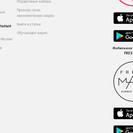
Подарочные наборы
Проверь свою
вье
накопительную скидку
Книги и статьи
льные
Обучающее видео
в Москве
 в
Мобильное
FRE