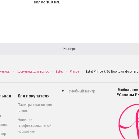
волос 100 мл.
Наверх
метика
Косметика для волос
Estel
Prince
Estel Prince 9/65 Блондин фиолето
.
.
.
.
Мобильное
Учебный центр
"Салоны Pr
льная
Для покупателя
Палитра красок для
волос
и
Новинки
волос
профессиональной
косметики
икюр