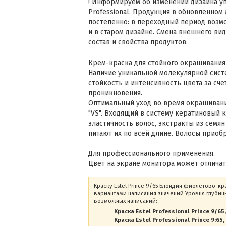
! Информируем об изменении дизайна уп
Professional. Продукция в обновленном
постепенно: в переходный период возмо
и в старом дизайне. Смена внешнего вид
состав и свойства продуктов.
Крем-краска для стойкого окрашивания
Наличие уникальной молекулярной сист
стойкость и интенсивность цвета за сч
проникновения.
Оптимальный уход во время окрашивани
"VS". Входящий в систему кератиновый 
эластичность волос, экстракты из семян
питают их по всей длине. Волосы приоб
Для профессионального применения.
Цвет на экране монитора может отличать
Краску Estel Prince 9/65 Блондин фиолетово-кр
вариантами написания значений Уровня глубины
возможных написаний:
Краска Estel Professional Prince 9/65
Краска Estel Professional Prince 9:65