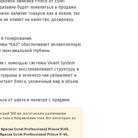
аковок линейки Prince от Estel
 дизайне будет появляться в продаже
жно наличие товаров как в новом, так
а не влияет на качество, дозировку,
 и тонирования.
емы "K&E" обеспечивает великолепную
ет максимальной глубины
я с помощью системы Vivant System
комплекс восстанавливает структуру и
 гуараны и зеленого чая увлажняют и
ретают блеск, ухоженный вид и объем.
ся от цвета в палитре с прядями.
асный 100 мл. могут искать различными
 тона и Направления тона. Вот некоторые из
Краска Estel Professional Prince 9\65
Краска Estel Professional Prince 9-65