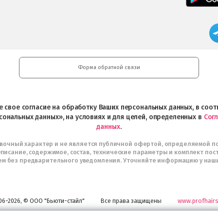
Форма обратной связи
ете свое согласие на обработку Ваших персональных данных, в со
сональных данных», на условиях и для целей, определенных в
Сог
данных
.
авочный характер и не является публичной офертой, определяемой п
писание, содержимое, состав, технические параметры и комплект пос
м без предварительного уведомления. Уточняйте информацию у наш
06-2026, © ООО "Бьюти-стайл"
Все права защищены
www.profhairs
Широкий выбор инструментов, аксессуаров и принадлежностей для воплощени