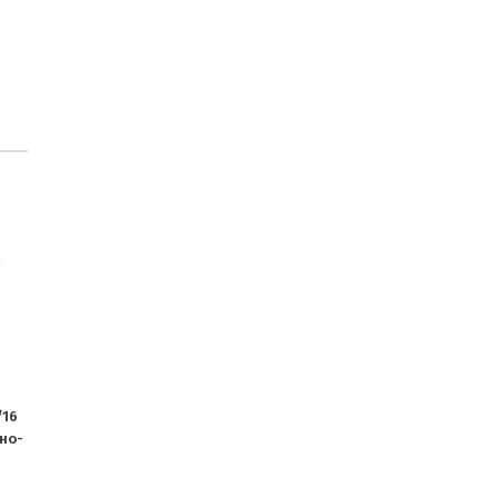
/16
но-