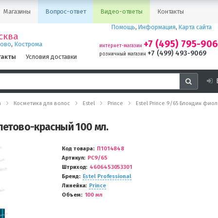
Магазины
Вопрос-ответ
Видео-ответы
Контакты
Помощь
,
Информация
,
Карта сайта
сква
+7 (495) 795-90
,
ново
Кострома
интернет-магазин
+7 (499) 493-9069
розничный магазин
такты
Условия доставки
а
Косметика для волос
Estel
Prince
Estel Prince 9/65 Блондин фио
олетово-красный 100 мл.
Код товара
П1014848
Артикул
PC9/65
Штриход
4606453053301
Бренд
Estel Professional
Линейка
Prince
Объем
100 мл