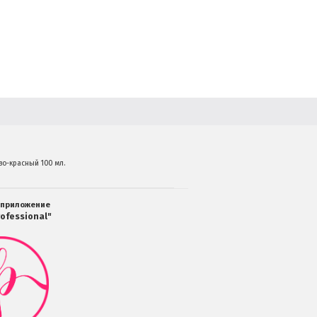
во-красный 100 мл.
 приложение
ofessional"
Мобильное
приложение
Салоны
Professional
загрузить
в
Google