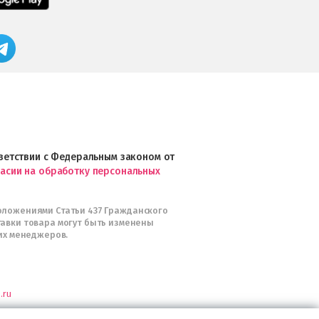
в
приложение
App
FRESHMAN
Store
в
Магазин
Google
профессиональной
Play
косметики
Professional
и
Интернет-
магазин
Profhairs.ru
в
ответствии с Федеральным законом от
Telegram
ласии на обработку персональных
оложениями Статьи 437 Гражданского
тавки товара могут быть изменены
их менеджеров.
.ru
я