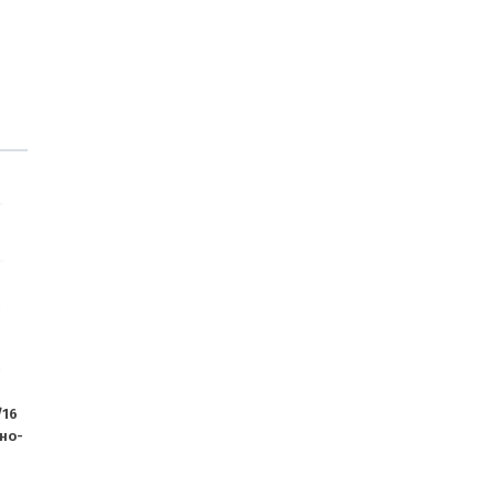
/16
но-