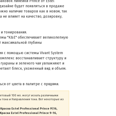
аковок линейки Prince от Estel
 дизайне будет появляться в продаже
жно наличие товаров как в новом, так
а не влияет на качество, дозировку,
 и тонирования.
емы "K&E" обеспечивает великолепную
ет максимальной глубины
я с помощью системы Vivant System
комплекс восстанавливает структуру и
 гуараны и зеленого чая увлажняют и
ретают блеск, ухоженный вид и объем.
ся от цвета в палитре с прядями.
летовый 100 мл. могут искать различными
 тона и Направления тона. Вот некоторые из
Краска Estel Professional Prince 9\16
Краска Estel Professional Prince 9-16