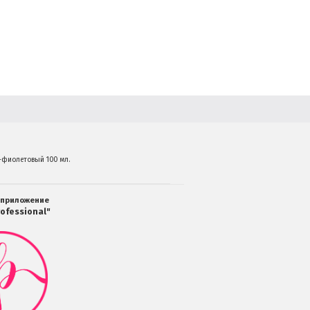
о-фиолетовый 100 мл.
 приложение
ofessional"
Мобильное
приложение
Салоны
Professional
загрузить
в
Google