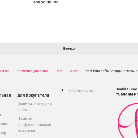
волос 100 мл.
Наверх
метика
Косметика для волос
Estel
Prince
Estel Prince 9/16 Блондин пепельн
.
.
.
.
Мобильное
Учебный центр
"Салоны Pr
льная
Для покупателя
Палитра красок для
волос
и
Новинки
волос
профессиональной
косметики
икюр