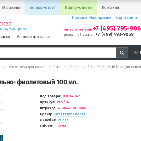
Магазины
Вопрос-ответ
Видео-ответы
Контакты
Помощь
,
Информация
,
Карта сайта
сква
+7 (495) 795-90
,
ново
Кострома
интернет-магазин
+7 (499) 493-9069
розничный магазин
такты
Условия доставки
а
Косметика для волос
Estel
Prince
Estel Prince 9/16 Блондин пеп
пельно-фиолетовый 100 мл.
Код товара
П1014847
Артикул
PC9/16
Штриход
4606453053660
Бренд
Estel Professional
Линейка
Prince
Объем
100 мл