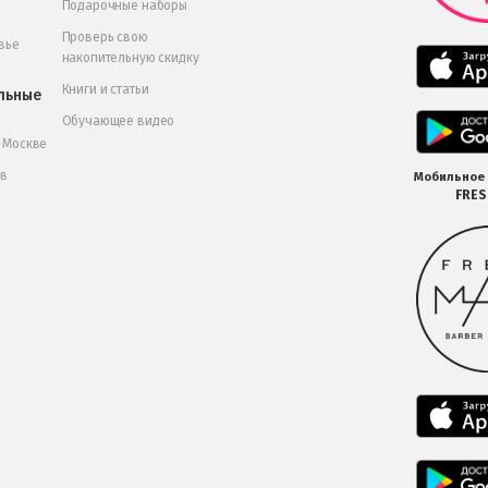
Подарочные наборы
Проверь свою
вье
накопительную скидку
Книги и статьи
льные
Обучающее видео
в Москве
 в
Мобильное
FRE