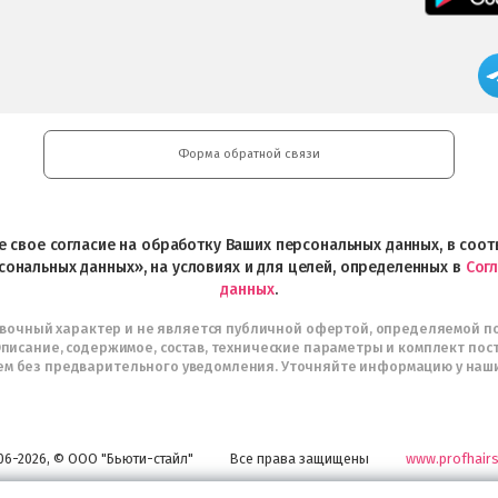
Форма обратной связи
ете свое согласие на обработку Ваших персональных данных, в со
сональных данных», на условиях и для целей, определенных в
Сог
данных
.
авочный характер и не является публичной офертой, определяемой п
писание, содержимое, состав, технические параметры и комплект пос
м без предварительного уведомления. Уточняйте информацию у наш
06-2026, © ООО "Бьюти-стайл"
Все права защищены
www.profhairs
Широкий выбор инструментов, аксессуаров и принадлежностей для воплощени