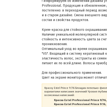
! Информируем об изменении дизайна уп
Professional. Продукция в обновленном
постепенно: в переходный период возмо
и в старом дизайне. Смена внешнего вид
состав и свойства продуктов.
Крем-краска для стойкого окрашивания
Наличие уникальной молекулярной сист
стойкость и интенсивность цвета за сч
проникновения.
Оптимальный уход во время окрашивани
"VS". Входящий в систему кератиновый 
эластичность волос, экстракты из семян
питают их по всей длине. Волосы приоб
Для профессионального применения.
Цвет на экране монитора может отличать
Краску Estel Prince 9/16 Блондин пепельно-фио
вариантами написания значений Уровня глубины
возможных написаний:
Краска Estel Professional Prince 9/16
Краска Estel Professional Prince 9:16