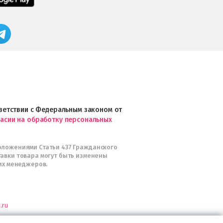
в
приложение
App
FRESHMAN
Store
в
Магазин
Google
профессиональной
Play
косметики
Professional
и
Интернет-
магазин
Profhairs.ru
в
ответствии с Федеральным законом от
Telegram
ласии на обработку персональных
оложениями Статьи 437 Гражданского
тавки товара могут быть изменены
их менеджеров.
.ru
я