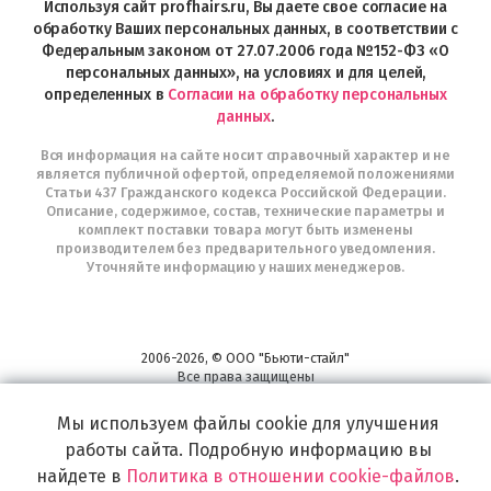
в
Используя сайт profhairs.ru, Вы даете свое согласие на
Telegram
обработку Ваших персональных данных, в соответствии с
Федеральным законом от 27.07.2006 года №152-ФЗ «О
персональных данных», на условиях и для целей,
определенных в
Согласии на обработку персональных
данных
.
Вся информация на сайте носит справочный характер и не
является публичной офертой, определяемой положениями
Статьи 437 Гражданского кодекса Российской Федерации.
Описание, содержимое, состав, технические параметры и
комплект поставки товара могут быть изменены
производителем без предварительного уведомления.
Уточняйте информацию у наших менеджеров.
2006-2026, © ООО "Бьюти-стайл"
Все права защищены
www.profhairs.ru
Мы используем файлы cookie для улучшения
Широкий выбор инструментов, аксессуаров и принадлежностей для
воплощения
работы сайта. Подробную информацию вы
самых изысканных и необычных идей по созданию Вашего образа и стиля.
найдете в
Политика в отношении cookie-файлов
.