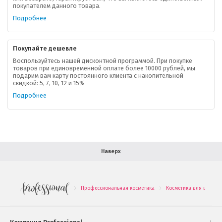
покупателем данного товара.
Ваша скидка
Подробнее
Контактная информация
Покупайте дешевле
Доставка
Воспользуйтесь нашей дисконтной программой. При покупке
товаров при единовременной оплате более 10000 рублей, мы
подарим вам карту постоянного клиента с накопительной
В помощь покупателю
скидкой: 5, 7, 10, 12 и 15%
Подробнее
Форма обратной связи
Как купить
Салон красоты в Москве
Вакансии
Палитра красок для волос
Наверх
Салоны красоты в Иваново
Новинки профессиональной косметики
Профессиональная косметика
Косметика для волос
.
.
Подарочные наборы
Проверь свою накопительную скидку