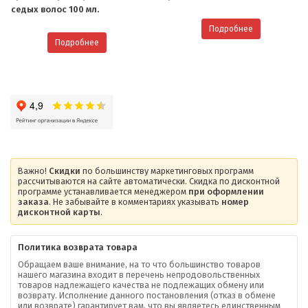
седых волос 100 мл.
Подробнее
Подробнее
Важно!
Скидки
по большинству маркетинговых программ
рассчитываются на сайте автоматически. Скидка по дисконтной
программе устанавливается менеджером
при оформлении
заказа
. Не забывайте в комментариях указывать
номер
дисконтной карты
.
Политика возврата товара
Обращаем ваше внимание, на то что большинство товаров
нашего магазина входит в перечень непродовольственных
товаров надлежащего качества не подлежащих обмену или
возврату. Исполнение данного постановления (отказ в обмене
О компании
или возврате) гарантирует вам, что вы являетесь единственным