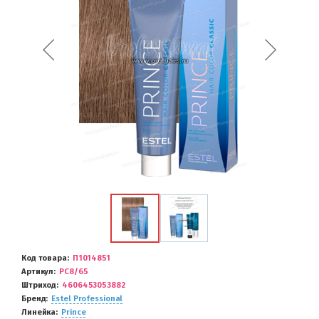
Код товара
П1014851
Артикул
PC8/65
Штриход
4606453053882
Бренд
Estel Professional
Линейка
Prince