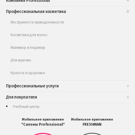
Компания Professional
Книги и статьи
Профессиональная косметика
Обучающее видео
Инструмент и принадлежности
Косметика для волос
Маникюр и педикюр
Для мужчин
Красота и здоровье
Профессиональные услуги
Для покупателя
Учебный центр
Мобильное приложение
Мобильное приложение
"Салоны Professional"
FRESHMAN