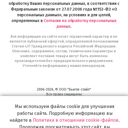
Telegram
обработку Ваших персональных данных, в соответствии с
Федеральным законом от 27.07.2006 года №152-ФЗ «О
персональных данных», на условиях и для целей,
определенных в
Согласии на обработку персональных
данных
.
Вся информация на сайте носит справочный характер и не
является публичной офертой, определяемой положениями
Статьи 437 Гражданского кодекса Российской Федерации.
Описание, содержимое, состав, технические параметры и
комплект поставки товара могут быть изменены
производителем без предварительного уведомления.
Уточняйте информацию у наших менеджеров.
2006-2026, © ООО "Бьюти-стайл"
Все права защищены
www.profhairs.ru
Мы используем файлы cookie для улучшения
Широкий выбор инструментов, аксессуаров и принадлежностей для
воплощения
работы сайта. Подробную информацию вы
самых изысканных и необычных идей по созданию Вашего образа и стиля.
найдете в
Политика в отношении cookie-файлов
.
Продолжая просматривать этот сайт, вы