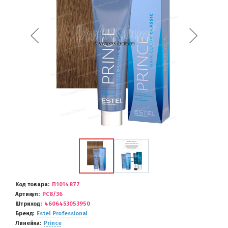
Код товара
П1014877
Артикул
PC8/36
Штриход
4606453053950
Бренд
Estel Professional
Линейка
Prince