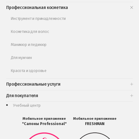
Книги и статьи
Профессиональная косметика
Обучающее видео
Инструмент и принадлежности
Косметика для волос
Маникюр и педикюр
Для мужчин
Красота и здоровье
Профессиональные услуги
Для покупателя
Учебный центр
Мобильное приложение
Мобильное приложение
"Салоны Professional"
FRESHMAN
Мобильное
Мобильное