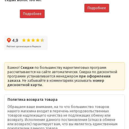
Подробнее
Подробнее
Важно!
Скидки
по большинству маркетинговых программ
рассчитываются на сайте автоматически. Скидка по дисконтной
программе устанавливается менеджером
при оформлении
заказа
. Не забывайте в комментариях указывать
номер
дисконтной карты
.
Политика возврата товара
Обращаем ваше внимание, на то что большинство товаров
нашего магазина входит в перечень непродовольственных
товаров надлежащего качества не подлежащих обмену или
возврату. Исполнение данного постановления (отказ в обмене
О компании
или возврате) гарантирует вам, что вы являетесь единственным
покупателем данного товара.