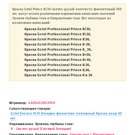
Краску Estel Prince 8/36 Светло-русый золотисто-фиолетовый 100
мл. могут искать различными вариантами написания значений
Уровня глубины тона и Направления тона. Вот некоторые из
возможных написаний:
Краска Estel Professional Prince 8/36
Краска Estel Professional Prince 8\36
Краска Estel Professional Prince 8:36
Краска Estel Professional Prince 8-36
Краска Estel Professional Prince 8_36
Краска Estel Professional Prince 8+36
Краска Estel Professional Prince 8=36
Краска Estel Professional Prince 8.36
Краска Estel Professional Prince 8,36
Краска Estel Professional Prince 8 и 36
Штрихкод
4606453053950
Сопутствующие товары
Estel DeLuxe 9/61 Блондин фиолетово-пепельный Краска-уход 60
мл.
Окрашивание. Уровень глубины тона
8 - Светло-русый (Светлый блондин)
Окрашивание. Направление тона
Золотистые / Фиолетовые