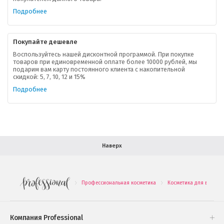
Ваша скидка
Подробнее
Контактная информация
Покупайте дешевле
Доставка
Воспользуйтесь нашей дисконтной программой. При покупке
товаров при единовременной оплате более 10000 рублей, мы
подарим вам карту постоянного клиента с накопительной
В помощь покупателю
скидкой: 5, 7, 10, 12 и 15%
Подробнее
Форма обратной связи
Как купить
Салон красоты в Москве
Вакансии
Палитра красок для волос
Наверх
Салоны красоты в Иваново
Новинки профессиональной косметики
Профессиональная косметика
Косметика для волос
.
.
Подарочные наборы
Проверь свою накопительную скидку
Компания Professional