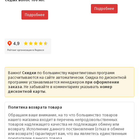
Подробнее
Подробнее
Важно!
Скидки
по большинству маркетинговых программ
рассчитываются на сайте автоматически. Скидка по дисконтной
программе устанавливается менеджером
при оформлении
заказа
. Не забывайте в комментариях указывать
номер
дисконтной карты
.
Политика возврата товара
Обращаем ваше внимание, на то что большинство товаров
нашего магазина входит в перечень непродовольственных
товаров надлежащего качества не подлежащих обмену или
возврату. Исполнение данного постановления (отказ в обмене
О компании
или возврате) гарантирует вам, что вы являетесь единственным
покупателем данного товара.