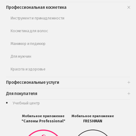
Книги и статьи
Профессиональная косметика
Обучающее видео
Инструмент и принадлежности
Косметика для волос
Маникюр и педикюр
Для мужчин
Красота и здоровье
Профессиональные услуги
Для покупателя
Учебный центр
Мобильное приложение
Мобильное приложение
"Салоны Professional"
FRESHMAN
Мобильное
Мобильное