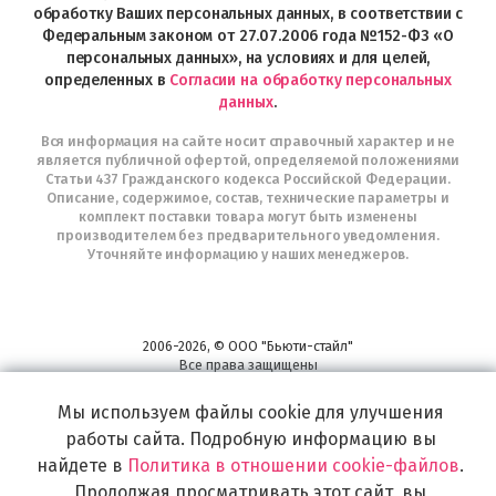
Telegram
обработку Ваших персональных данных, в соответствии с
Федеральным законом от 27.07.2006 года №152-ФЗ «О
персональных данных», на условиях и для целей,
определенных в
Согласии на обработку персональных
данных
.
Вся информация на сайте носит справочный характер и не
является публичной офертой, определяемой положениями
Статьи 437 Гражданского кодекса Российской Федерации.
Описание, содержимое, состав, технические параметры и
комплект поставки товара могут быть изменены
производителем без предварительного уведомления.
Уточняйте информацию у наших менеджеров.
2006-2026, © ООО "Бьюти-стайл"
Все права защищены
www.profhairs.ru
Мы используем файлы cookie для улучшения
Широкий выбор инструментов, аксессуаров и принадлежностей для
воплощения
работы сайта. Подробную информацию вы
самых изысканных и необычных идей по созданию Вашего образа и стиля.
найдете в
Политика в отношении cookie-файлов
.
Продолжая просматривать этот сайт, вы