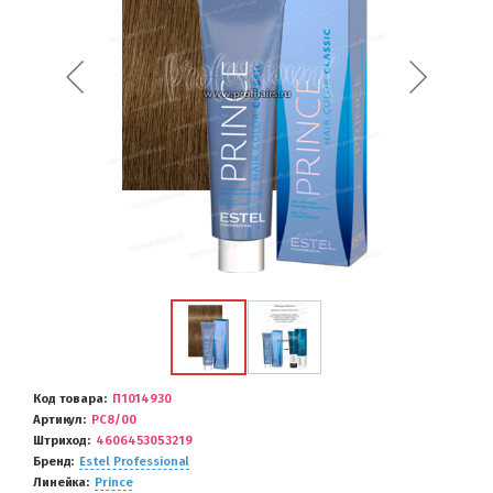
Код товара
П1014930
Артикул
PC8/00
Штриход
4606453053219
Бренд
Estel Professional
Линейка
Prince