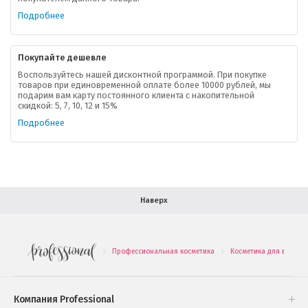
Ваша скидка
Подробнее
Контактная информация
Покупайте дешевле
Доставка
Воспользуйтесь нашей дисконтной программой. При покупке
товаров при единовременной оплате более 10000 рублей, мы
подарим вам карту постоянного клиента с накопительной
В помощь покупателю
скидкой: 5, 7, 10, 12 и 15%
Подробнее
Форма обратной связи
Как купить
Салон красоты в Москве
Вакансии
Палитра красок для волос
Наверх
Салоны красоты в Иваново
Новинки профессиональной косметики
Профессиональная косметика
Косметика для волос
.
.
Подарочные наборы
Проверь свою накопительную скидку
Компания Professional