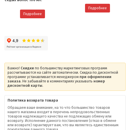
Подробнее
Подробнее
Важно!
Скидки
по большинству маркетинговых программ
рассчитываются на сайте автоматически. Скидка по дисконтной
программе устанавливается менеджером
при оформлении
заказа
. Не забывайте в комментариях указывать
номер
дисконтной карты
.
Политика возврата товара
Обращаем ваше внимание, на то что большинство товаров
нашего магазина входит в перечень непродовольственных
товаров надлежащего качества не подлежащих обмену или
возврату. Исполнение данного постановления (отказ в обмене
О компании
или возврате) гарантирует вам, что вы являетесь единственным
покупателем данного товара.