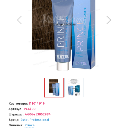
Код товара
П1014919
Артикул
PC6/00
Штриход
4606453052984
Бренд
Estel Professional
Линейка
Prince