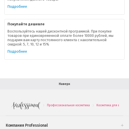
Ваша скидка
Подробнее
Контактная информация
Покупайте дешевле
Доставка
Воспользуйтесь нашей дисконтной программой. При покупке
товаров при единовременной оплате более 10000 рублей, мы
подарим вам карту постоянного клиента с накопительной
В помощь покупателю
скидкой: 5, 7, 10, 12 и 15%
Подробнее
Форма обратной связи
Как купить
Салон красоты в Москве
Вакансии
Палитра красок для волос
Наверх
Салоны красоты в Иваново
Новинки профессиональной косметики
Профессиональная косметика
Косметика для волос
.
.
Подарочные наборы
Проверь свою накопительную скидку
Компания Professional