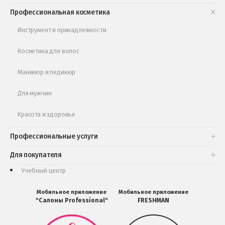
Книги и статьи
Профессиональная косметика
Обучающее видео
Инструмент и принадлежности
Косметика для волос
Маникюр и педикюр
Для мужчин
Красота и здоровье
Профессиональные услуги
Для покупателя
Учебный центр
Мобильное приложение
Мобильное приложение
"Салоны Professional"
FRESHMAN
Мобильное
Мобильное