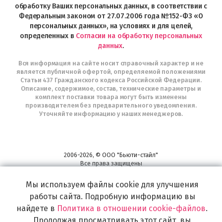
Telegram
обработку Ваших персональных данных, в соответствии с
Федеральным законом от 27.07.2006 года №152-ФЗ «О
персональных данных», на условиях и для целей,
определенных в
Согласии на обработку персональных
данных
.
Вся информация на сайте носит справочный характер и не
является публичной офертой, определяемой положениями
Статьи 437 Гражданского кодекса Российской Федерации.
Описание, содержимое, состав, технические параметры и
комплект поставки товара могут быть изменены
производителем без предварительного уведомления.
Уточняйте информацию у наших менеджеров.
2006-2026, © ООО "Бьюти-стайл"
Все права защищены
www.profhairs.ru
Мы используем файлы cookie для улучшения
Широкий выбор инструментов, аксессуаров и принадлежностей для
воплощения
работы сайта. Подробную информацию вы
самых изысканных и необычных идей по созданию Вашего образа и стиля.
найдете в
Политика в отношении cookie-файлов
.
Продолжая просматривать этот сайт, вы