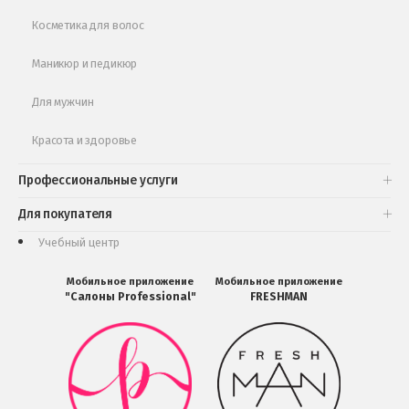
Косметика для волос
Маникюр и педикюр
Для мужчин
Красота и здоровье
Профессиональные услуги
Для покупателя
Учебный центр
Мобильное приложение
Мобильное приложение
"Салоны Professional"
FRESHMAN
Мобильное
Мобильное
приложение
приложение
Салоны
FRESHMAN
Professional
в
загрузить
Google
в
Play