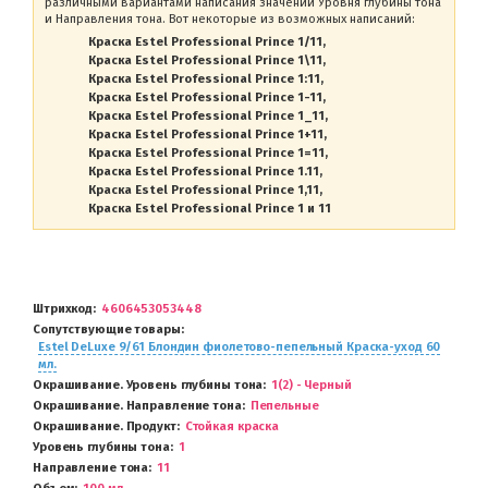
различными вариантами написания значений Уровня глубины тона
и Направления тона. Вот некоторые из возможных написаний:
Краска Estel Professional Prince 1/11
Краска Estel Professional Prince 1\11
Краска Estel Professional Prince 1:11
Краска Estel Professional Prince 1-11
Краска Estel Professional Prince 1_11
Краска Estel Professional Prince 1+11
Краска Estel Professional Prince 1=11
Краска Estel Professional Prince 1.11
Краска Estel Professional Prince 1,11
Краска Estel Professional Prince 1 и 11
Штрихкод
4606453053448
Сопутствующие товары
Estel DeLuxe 9/61 Блондин фиолетово-пепельный Краска-уход 60
мл.
Окрашивание. Уровень глубины тона
1(2) - Черный
Окрашивание. Направление тона
Пепельные
Окрашивание. Продукт
Стойкая краска
Уровень глубины тона
1
Направление тона
11