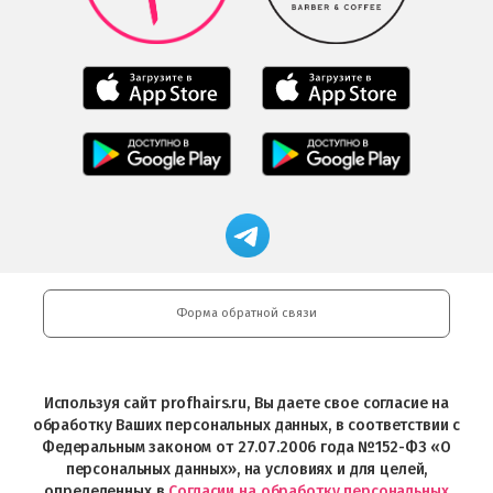
Google
Play
Мобильное
Мобильное
приложение
приложение
Салоны
Freshman
Professional
Мобильное
загрузить
Мобильное
загрузить
приложение
в
приложение
в
Салоны
App
FRESHMAN
App
Professional
Store
в
Магазин
Store
загрузить
Google
профессиональной
в
Play
косметики
Google
Professional
Play
и
Форма обратной связи
Интернет-
магазин
Profhairs.ru
в
Используя сайт profhairs.ru, Вы даете свое согласие на
Telegram
обработку Ваших персональных данных, в соответствии с
Федеральным законом от 27.07.2006 года №152-ФЗ «О
персональных данных», на условиях и для целей,
определенных в
Согласии на обработку персональных