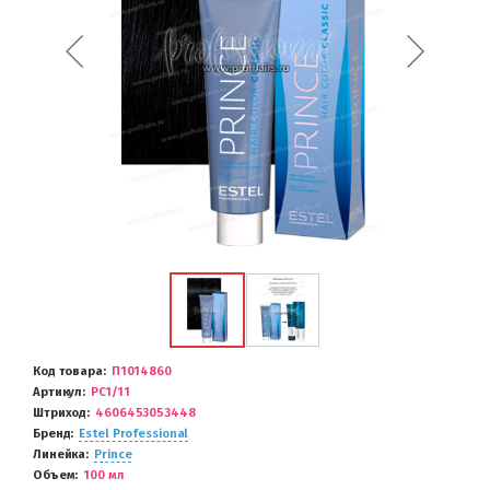
Код товара
П1014860
Артикул
PC1/11
Штриход
4606453053448
Бренд
Estel Professional
Линейка
Prince
Объем
100 мл