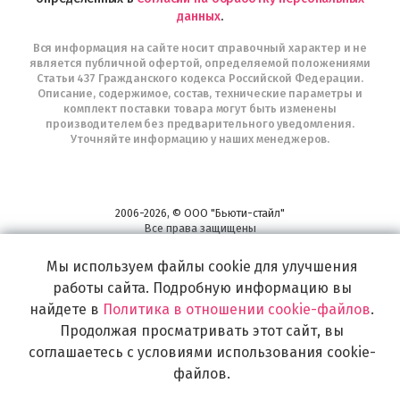
данных
.
Вся информация на сайте носит справочный характер и не
является публичной офертой, определяемой положениями
Статьи 437 Гражданского кодекса Российской Федерации.
Описание, содержимое, состав, технические параметры и
комплект поставки товара могут быть изменены
производителем без предварительного уведомления.
Уточняйте информацию у наших менеджеров.
2006-2026, © ООО "Бьюти-стайл"
Все права защищены
www.profhairs.ru
Мы используем файлы cookie для улучшения
Широкий выбор инструментов, аксессуаров и принадлежностей для
воплощения
работы сайта. Подробную информацию вы
самых изысканных и необычных идей по созданию Вашего образа и стиля.
найдете в
Политика в отношении cookie-файлов
.
Продолжая просматривать этот сайт, вы
соглашаетесь с условиями использования cookie-
файлов.