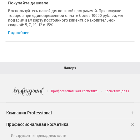
Покупайте дешевле
Доставка
Воспользуйтесь нашей дисконтной программой. При покупке
товаров при единовременной оплате более 10000 рублей, мы
подарим вам карту постоянного клиента с накопительной
В помощь покупателю
скидкой: 5, 7, 10, 12 и 15%
Подробнее
Форма обратной связи
Как купить
Салон красоты в Москве
Вакансии
Палитра красок для волос
Наверх
Салоны красоты в Иваново
Новинки профессиональной косметики
Профессиональная косметика
Косметика для волос
.
.
Подарочные наборы
Проверь свою накопительную скидку
Компания Professional
Книги и статьи
Профессиональная косметика
Обучающее видео
Инструмент и принадлежности