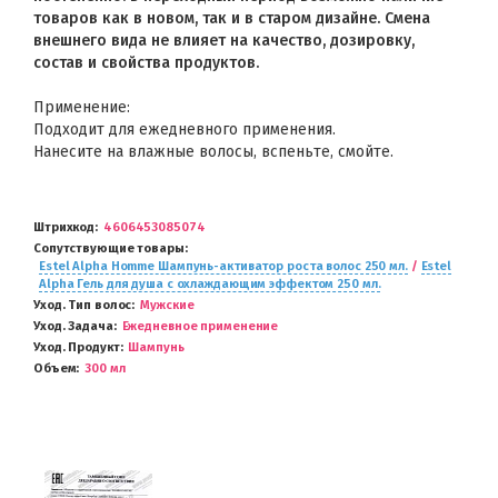
товаров как в новом, так и в старом дизайне. Смена
внешнего вида не влияет на качество, дозировку,
состав и свойства продуктов.
Применение:
Подходит для ежедневного применения.
Нанесите на влажные волосы, вспеньте, смойте.
Штрихкод
4606453085074
Сопутствующие товары
Estel Alpha Homme Шампунь-активатор роста волос 250 мл.
/
Estel
Alpha Гель для душа с охлаждающим эффектом 250 мл.
Уход. Тип волос
Мужские
Уход. Задача
Ежедневное применение
Уход. Продукт
Шампунь
Объем
300 мл