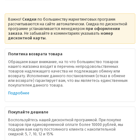
Важно!
Скидки
по большинству маркетинговых программ
рассчитываются на сайте автоматически. Скидка по дисконтной
программе устанавливается менеджером
при оформлении
заказа
. Не забывайте в комментариях указывать
номер
дисконтной карты
.
Политика возврата товара
Обращаем ваше внимание, на то что большинство товаров
нашего магазина входит в перечень непродовольственных
товаров надлежащего качества не подлежащих обмену или
возврату. Исполнение данного постановления (отказ в обмене
О компании
или возврате) гарантирует вам, что вы являетесь единственным
покупателем данного товара.
Ваша скидка
Подробнее
Контактная информация
Покупайте дешевле
Доставка
Воспользуйтесь нашей дисконтной программой. При покупке
товаров при единовременной оплате более 10000 рублей, мы
подарим вам карту постоянного клиента с накопительной
В помощь покупателю
скидкой: 5, 7, 10, 12 и 15%