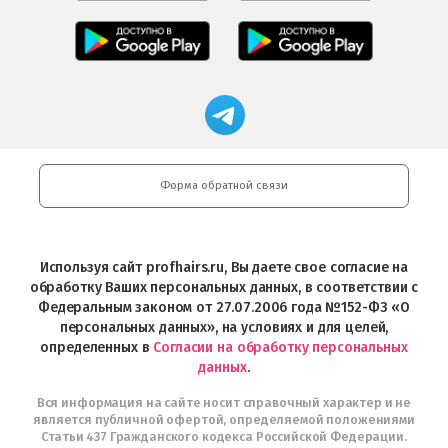
Салоны
Freshman
Professional
Мобильное
загрузить
Мобильное
загрузить
приложение
в
приложение
в
Салоны
App
FRESHMAN
App
Professional
Store
в
Магазин
Store
загрузить
Google
профессиональной
в
Play
косметики
Google
Professional
Play
и
Форма обратной связи
Интернет-
магазин
Profhairs.ru
в
Используя сайт profhairs.ru, Вы даете свое согласие на
Telegram
обработку Ваших персональных данных, в соответствии с
Федеральным законом от 27.07.2006 года №152-ФЗ «О
персональных данных», на условиях и для целей,
определенных в
Согласии на обработку персональных
данных
.
Вся информация на сайте носит справочный характер и не
является публичной офертой, определяемой положениями
Статьи 437 Гражданского кодекса Российской Федерации.