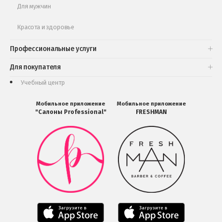
Для мужчин
Красота и здоровье
Профессиональные услуги
Для покупателя
Учебный центр
Мобильное приложение
Мобильное приложение
"Салоны Professional"
FRESHMAN
Мобильное
Мобильное
приложение
приложение
Салоны
FRESHMAN
Professional
в
загрузить
Google
в
Play
Google
Play
Мобильное
Мобильное
приложение
приложение