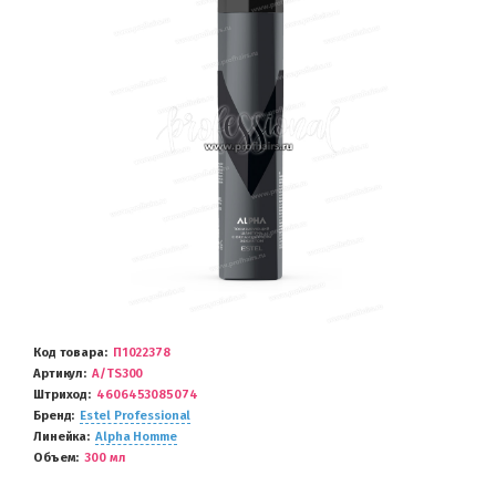
Код товара
П1022378
Артикул
A/TS300
Штриход
4606453085074
Бренд
Estel Professional
Линейка
Alpha Homme
Объем
300 мл