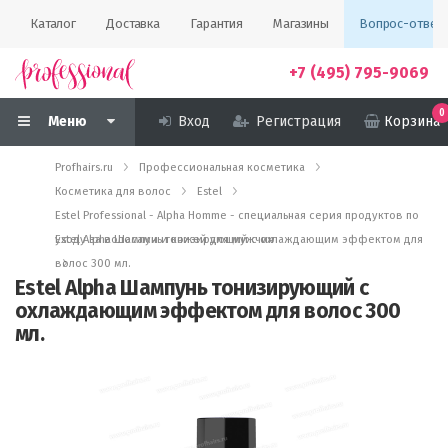
Каталог
Доставка
Гарантия
Магазины
Вопрос-ответ
+7 (495) 795-9069
0
Меню
Вход
Регистрация
Корзина
Profhairs.ru
Профессиональная косметика
Косметика для волос
Estel
Estel Professional - Alpha Homme - специальная серия продуктов по
уходу за волосами и кожей для мужчин
Estel Alpha Шампунь тонизирующий с охлаждающим эффектом для
волос 300 мл.
Estel Alpha Шампунь тонизирующий с
охлаждающим эффектом для волос 300
мл.