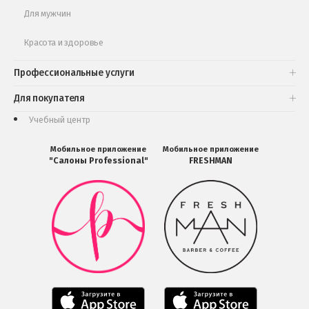
Для мужчин
Красота и здоровье
Профессиональные услуги
Для покупателя
Учебный центр
Мобильное приложение
Мобильное приложение
"Салоны Professional"
FRESHMAN
Мобильное
Мобильное
приложение
приложение
Салоны
FRESHMAN
Professional
в
загрузить
Google
в
Play
Google
Play
Мобильное
Мобильное
приложение
приложение