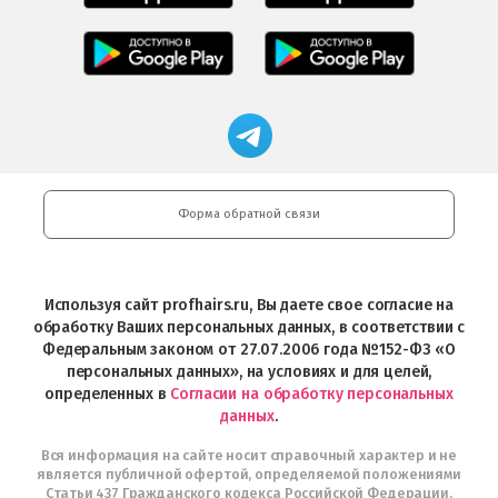
Салоны
Freshman
Professional
Мобильное
загрузить
Мобильное
загрузить
приложение
в
приложение
в
Салоны
App
FRESHMAN
App
Professional
Store
в
Магазин
Store
загрузить
Google
профессиональной
в
Play
косметики
Google
Professional
Play
и
Форма обратной связи
Интернет-
магазин
Profhairs.ru
в
Используя сайт profhairs.ru, Вы даете свое согласие на
Telegram
обработку Ваших персональных данных, в соответствии с
Федеральным законом от 27.07.2006 года №152-ФЗ «О
персональных данных», на условиях и для целей,
определенных в
Согласии на обработку персональных
данных
.
Вся информация на сайте носит справочный характер и не
является публичной офертой, определяемой положениями
Статьи 437 Гражданского кодекса Российской Федерации.