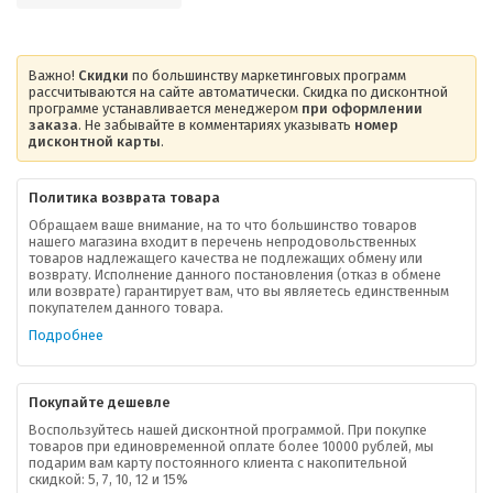
Важно!
Скидки
по большинству маркетинговых программ
рассчитываются на сайте автоматически. Скидка по дисконтной
программе устанавливается менеджером
при оформлении
заказа
. Не забывайте в комментариях указывать
номер
дисконтной карты
.
Политика возврата товара
Обращаем ваше внимание, на то что большинство товаров
нашего магазина входит в перечень непродовольственных
товаров надлежащего качества не подлежащих обмену или
возврату. Исполнение данного постановления (отказ в обмене
О компании
или возврате) гарантирует вам, что вы являетесь единственным
покупателем данного товара.
Ваша скидка
Подробнее
Контактная информация
Покупайте дешевле
Доставка
Воспользуйтесь нашей дисконтной программой. При покупке
товаров при единовременной оплате более 10000 рублей, мы
подарим вам карту постоянного клиента с накопительной
В помощь покупателю
скидкой: 5, 7, 10, 12 и 15%