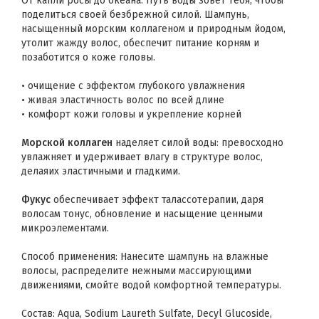
От капли росы до океана. Путь воды зовёт тебя, чтобы
поделиться своей безбрежной силой. Шампунь,
насыщенный морским коллагеном и природным йодом,
утолит жажду волос, обеспечит питание корням и
позаботится о коже головы.
• очищение с эффектом глубокого увлажнения
• живая эластичность волос по всей длине
• комфорт кожи головы и укрепление корней
Морской коллаген
наделяет силой воды: превосходно
увлажняет и удерживает влагу в структуре волос,
делаяих эластичными и гладкими.
Фукус
обеспечивает эффект талассотерапии, даря
волосам тонус, обновление и насыщение ценными
микроэлементами.
Способ применения: Нанесите шампунь на влажные
волосы, распределите нежными массирующими
движениями, смойте водой комфортной температуры.
Состав: Aqua, Sodium Laureth Sulfate, Decyl Glucoside,