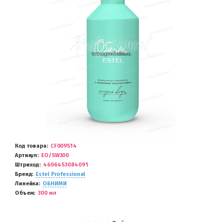
Код товара
CF009514
Артикул
EO/SW300
Штриход
4606453084091
Бренд
Estel Professional
Линейка
ОБНИМИ
Объем
300 мл