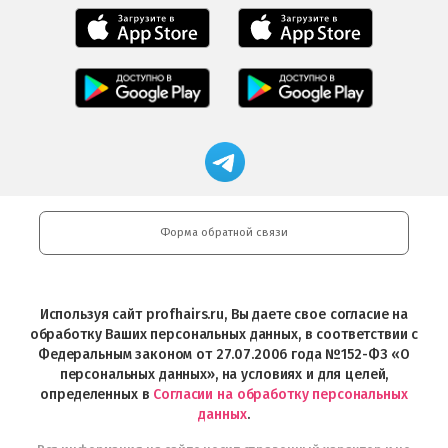
Мобильное
Мобильное
приложение
приложение
Салоны
Freshman
Professional
Мобильное
загрузить
Мобильное
загрузить
приложение
в
приложение
в
Салоны
App
FRESHMAN
App
Professional
Store
в
Магазин
Store
загрузить
Google
профессиональной
в
Play
косметики
Google
Professional
Play
и
Форма обратной связи
Интернет-
магазин
Profhairs.ru
в
Используя сайт profhairs.ru, Вы даете свое согласие на
Telegram
обработку Ваших персональных данных, в соответствии с
Федеральным законом от 27.07.2006 года №152-ФЗ «О
персональных данных», на условиях и для целей,
определенных в
Согласии на обработку персональных
данных
.