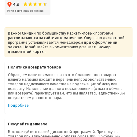
Важно!
Скидки
по большинству маркетинговых программ
рассчитываются на сайте автоматически. Скидка по дисконтной
программе устанавливается менеджером
при оформлении
заказа
. Не забывайте в комментариях указывать
номер
дисконтной карты
.
Политика возврата товара
Обращаем ваше внимание, на то что большинство товаров
нашего магазина входит в перечень непродовольственных
товаров надлежащего качества не подлежащих обмену или
возврату. Исполнение данного постановления (отказ в обмене
О компании
или возврате) гарантирует вам, что вы являетесь единственным
покупателем данного товара.
Ваша скидка
Подробнее
Контактная информация
Покупайте дешевле
Доставка
Воспользуйтесь нашей дисконтной программой. При покупке
товаров при единовременной оплате более 10000 рублей, мы