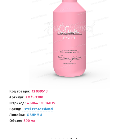
Код товара
CF009513
Артикул
EO/SО300
Штриход
4606453084039
Бренд
Estel Professional
Линейка
ОБНИМИ
Объем
300 мл