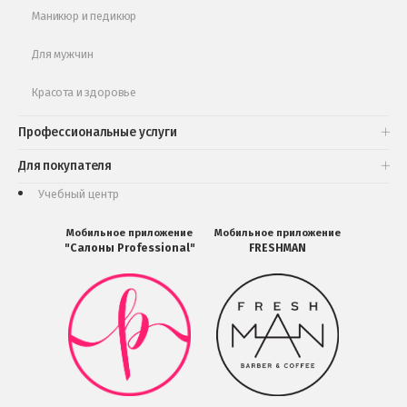
Маникюр и педикюр
Для мужчин
Красота и здоровье
Профессиональные услуги
Для покупателя
Учебный центр
Мобильное приложение
Мобильное приложение
"Салоны Professional"
FRESHMAN
Мобильное
Мобильное
приложение
приложение
Салоны
FRESHMAN
Professional
в
загрузить
Google
в
Play
Google
Play