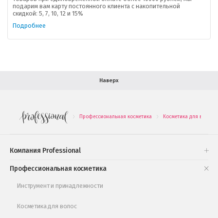
подарим вам карту постоянного клиента с накопительной
В помощь покупателю
скидкой: 5, 7, 10, 12 и 15%
Подробнее
Форма обратной связи
Как купить
Салон красоты в Москве
Вакансии
Палитра красок для волос
Наверх
Салоны красоты в Иваново
Новинки профессиональной косметики
Профессиональная косметика
Косметика для волос
.
.
Подарочные наборы
Проверь свою накопительную скидку
Компания Professional
Книги и статьи
Профессиональная косметика
Обучающее видео
Инструмент и принадлежности
Косметика для волос