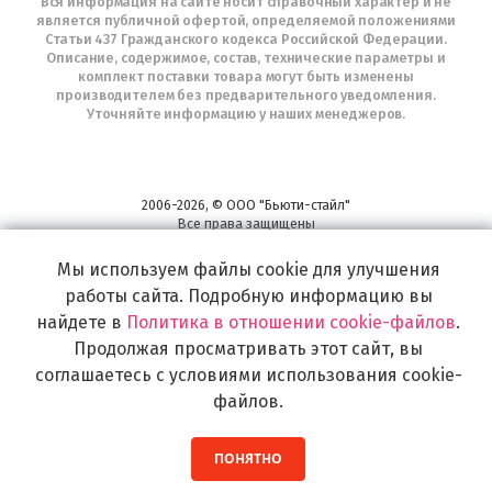
Вся информация на сайте носит справочный характер и не
является публичной офертой, определяемой положениями
Статьи 437 Гражданского кодекса Российской Федерации.
Описание, содержимое, состав, технические параметры и
комплект поставки товара могут быть изменены
производителем без предварительного уведомления.
Уточняйте информацию у наших менеджеров.
2006-2026, © ООО "Бьюти-стайл"
Все права защищены
www.profhairs.ru
Мы используем файлы cookie для улучшения
Широкий выбор инструментов, аксессуаров и принадлежностей для
воплощения
работы сайта. Подробную информацию вы
самых изысканных и необычных идей по созданию Вашего образа и стиля.
найдете в
Политика в отношении cookie-файлов
.
Продолжая просматривать этот сайт, вы
соглашаетесь с условиями использования cookie-
файлов.
ПОНЯТНО