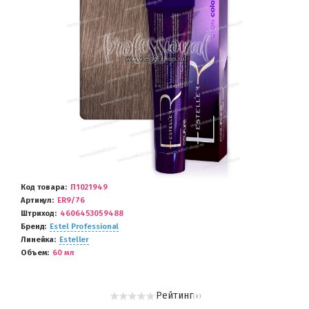
Код товара
П1021949
Артикул
ER9/76
Штриход
4606453059488
Бренд
Estel Professional
Линейка
Esteller
Объем
60 мл
Рейтинг
( 0 )