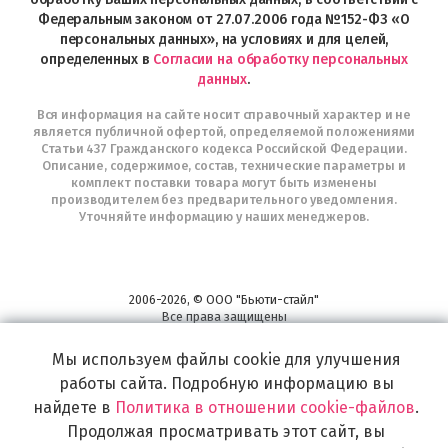
Федеральным законом от 27.07.2006 года №152-ФЗ «О
персональных данных», на условиях и для целей,
определенных в
Согласии на обработку персональных
данных
.
Вся информация на сайте носит справочный характер и не
является публичной офертой, определяемой положениями
Статьи 437 Гражданского кодекса Российской Федерации.
Описание, содержимое, состав, технические параметры и
комплект поставки товара могут быть изменены
производителем без предварительного уведомления.
Уточняйте информацию у наших менеджеров.
2006-2026, © ООО "Бьюти-стайл"
Все права защищены
www.profhairs.ru
Мы используем файлы cookie для улучшения
Широкий выбор инструментов, аксессуаров и принадлежностей для
воплощения
работы сайта. Подробную информацию вы
самых изысканных и необычных идей по созданию Вашего образа и стиля.
найдете в
Политика в отношении cookie-файлов
.
Продолжая просматривать этот сайт, вы