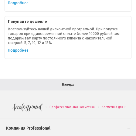
Подробнее
Контактная информация
Покупайте дешевле
Доставка
Воспользуйтесь нашей дисконтной программой. При покупке
товаров при единовременной оплате более 10000 рублей, мы
подарим вам карту постоянного клиента с накопительной
В помощь покупателю
скидкой: 5, 7, 10, 12 и 15%
Подробнее
Форма обратной связи
Как купить
Салон красоты в Москве
Вакансии
Палитра красок для волос
Наверх
Салоны красоты в Иваново
Новинки профессиональной косметики
Профессиональная косметика
Косметика для волос
.
.
Подарочные наборы
Проверь свою накопительную скидку
Компания Professional
Книги и статьи