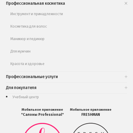
Профессиональная косметика
Обучающее видео
Инструмент и принадлежности
Косметика для волос
Маникюр и педикюр
Для мужчин
Красота и здоровье
Профессиональные услуги
Для покупателя
Учебный центр
Мобильное приложение
Мобильное приложение
"Салоны Professional"
FRESHMAN
Мобильное
Мобильное
приложение
приложение