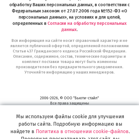
Telegram
обработку Ваших персональных данных, в соответствии с
Федеральным законом от 27.07.2006 года №152-ФЗ «О
персональных данных», на условиях и для целей,
определенных в
Согласии на обработку персональных
данных
.
Вся информация на сайте носит справочный характер и не
является публичной офертой, определяемой положениями
Статьи 437 Гражданского кодекса Российской Федерации.
Описание, содержимое, состав, технические параметры и
комплект поставки товара могут быть изменены
производителем без предварительного уведомления.
Уточняйте информацию у наших менеджеров.
2006-2026, © ООО "Бьюти-стайл"
Все права защищены
www.profhairs.ru
Мы используем файлы cookie для улучшения
Широкий выбор инструментов, аксессуаров и принадлежностей для
воплощения
работы сайта. Подробную информацию вы
самых изысканных и необычных идей по созданию Вашего образа и стиля.
найдете в
Политика в отношении cookie-файлов
.
Продолжая просматривать этот сайт, вы