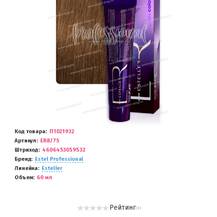
Код товара
П1021932
Артикул
ER8/75
Штриход
4606453059532
Бренд
Estel Professional
Линейка
Esteller
Объем
60 мл
Рейтинг
( 0 )