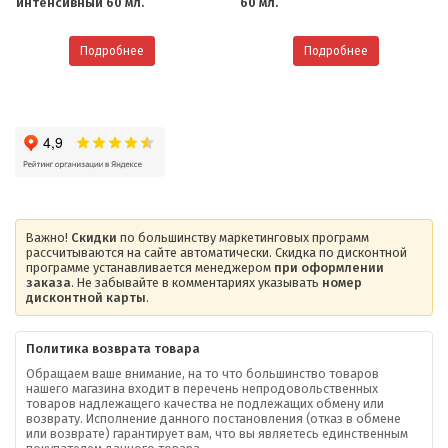
интенсивный 60 мл.
60 мл.
Подробнее
Подробнее
Важно!
Скидки
по большинству маркетинговых программ
рассчитываются на сайте автоматически. Скидка по дисконтной
программе устанавливается менеджером
при оформлении
заказа
. Не забывайте в комментариях указывать
номер
дисконтной карты
.
Политика возврата товара
Обращаем ваше внимание, на то что большинство товаров
нашего магазина входит в перечень непродовольственных
товаров надлежащего качества не подлежащих обмену или
возврату. Исполнение данного постановления (отказ в обмене
О компании
или возврате) гарантирует вам, что вы являетесь единственным