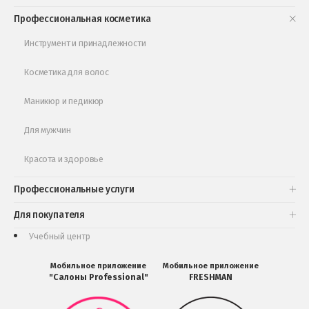
Книги и статьи
Профессиональная косметика
Обучающее видео
Инструмент и принадлежности
Косметика для волос
Маникюр и педикюр
Для мужчин
Красота и здоровье
Профессиональные услуги
Для покупателя
Учебный центр
Мобильное приложение
Мобильное приложение
"Салоны Professional"
FRESHMAN
Мобильное
Мобильное