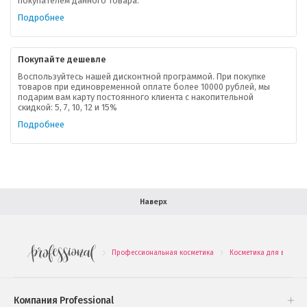
покупателем данного товара.
Ваша скидка
Подробнее
Контактная информация
Покупайте дешевле
Доставка
Воспользуйтесь нашей дисконтной программой. При покупке
товаров при единовременной оплате более 10000 рублей, мы
подарим вам карту постоянного клиента с накопительной
В помощь покупателю
скидкой: 5, 7, 10, 12 и 15%
Подробнее
Форма обратной связи
Как купить
Салон красоты в Москве
Вакансии
Палитра красок для волос
Наверх
Салоны красоты в Иваново
Новинки профессиональной косметики
Профессиональная косметика
Косметика для волос
.
.
Подарочные наборы
Проверь свою накопительную скидку
Компания Professional