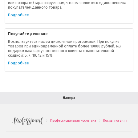
или возврате) гарантирует вам, что вы являетесь единственным
покупателем данного товара.
Ваша скидка
Подробнее
Контактная информация
Покупайте дешевле
Доставка
Воспользуйтесь нашей дисконтной программой. При покупке
товаров при единовременной оплате более 10000 рублей, мы
подарим вам карту постоянного клиента с накопительной
В помощь покупателю
скидкой: 5, 7, 10, 12 и 15%
Подробнее
Форма обратной связи
Как купить
Салон красоты в Москве
Вакансии
Палитра красок для волос
Наверх
Салоны красоты в Иваново
Новинки профессиональной косметики
Профессиональная косметика
Косметика для волос
.
.
Подарочные наборы
Проверь свою накопительную скидку