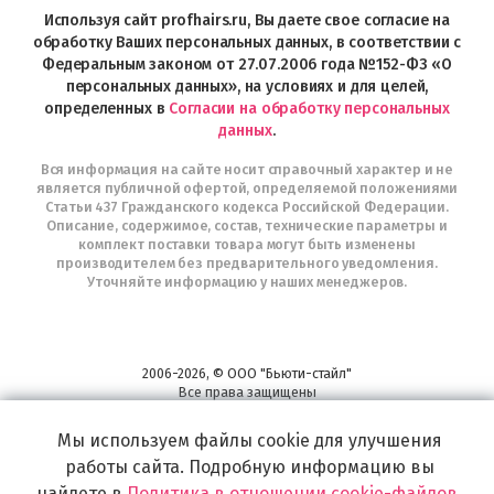
в
Используя сайт profhairs.ru, Вы даете свое согласие на
Telegram
обработку Ваших персональных данных, в соответствии с
Федеральным законом от 27.07.2006 года №152-ФЗ «О
персональных данных», на условиях и для целей,
определенных в
Согласии на обработку персональных
данных
.
Вся информация на сайте носит справочный характер и не
является публичной офертой, определяемой положениями
Статьи 437 Гражданского кодекса Российской Федерации.
Описание, содержимое, состав, технические параметры и
комплект поставки товара могут быть изменены
производителем без предварительного уведомления.
Уточняйте информацию у наших менеджеров.
2006-2026, © ООО "Бьюти-стайл"
Все права защищены
www.profhairs.ru
Мы используем файлы cookie для улучшения
Широкий выбор инструментов, аксессуаров и принадлежностей для
воплощения
работы сайта. Подробную информацию вы
самых изысканных и необычных идей по созданию Вашего образа и стиля.
найдете в
Политика в отношении cookie-файлов
.