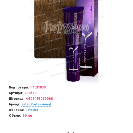
Код товара
П1021930
Артикул
ER8/70
Штриход
4606453060088
Бренд
Estel Professional
Линейка
Esteller
Объем
60 мл