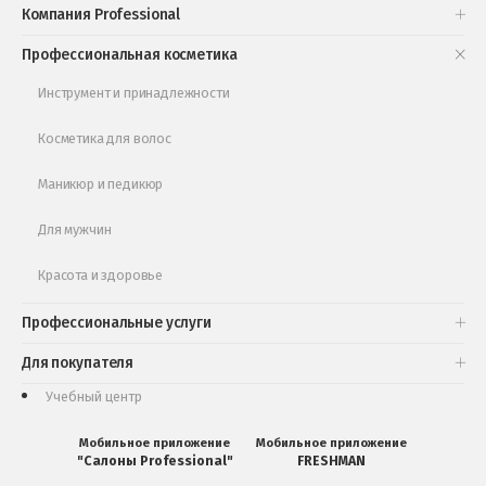
Компания Professional
Книги и статьи
Профессиональная косметика
Обучающее видео
Инструмент и принадлежности
Косметика для волос
Маникюр и педикюр
Для мужчин
Красота и здоровье
Профессиональные услуги
Для покупателя
Учебный центр
Мобильное приложение
Мобильное приложение
"Салоны Professional"
FRESHMAN