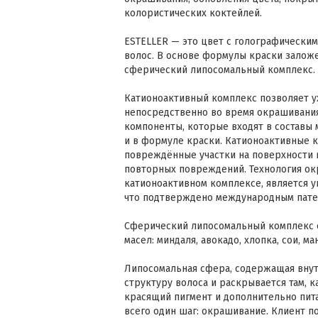
колористических коктейлей.
ESTELLER — это цвет с голографически
волос. В основе формулы краски залож
сферический липосомальный комплекс.
Катионоактивный комплекс позволяет у
непосредственно во время окрашивания
компоненты, которые входят в составы 
и в формуле краски. Катионоактивные 
повреждённые участки на поверхности 
повторных повреждений. Технология ок
катионоактивном комплексе, является у
что подтверждено международным пате
Сферический липосомальный комплекс с
масел: миндаля, авокадо, хлопка, сои, ма
Липосомальная сфера, содержащая внут
структуру волоса и раскрывается там, к
красящий пигмент и дополнительно пита
всего один шаг: окрашивание. Клиент п