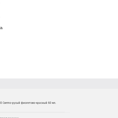
sh
8/65 Светло-русый фиолетово-красный 60 мл.