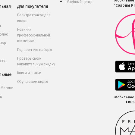
Мобильное
Учебный центр
"Салоны Pr
льная
Для покупателя
Палитра красок для
волос
и
Новинки
волос
профессиональной
косметики
икюр
Подарочные наборы
Проверь свою
вье
накопительную скидку
Книги и статьи
льные
Обучающее видео
в Москве
 в
Мобильное
FRE