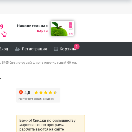
69
Накопительная
карта
0
Вход
Регистрация
Корзина
лос 8/65 Светло-русый фиолетово-красный 60 мл.
.
Важно!
Скидки
по большинству
маркетинговых программ
рассчитываются на сайте