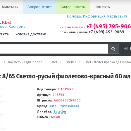
Магазины
Вопрос-ответ
Видео-ответы
Контакты
Помощь
,
Информация
,
Карта сайта
сква
+7 (495) 795-90
,
ново
Кострома
интернет-магазин
+7 (499) 493-9069
розничный магазин
такты
Условия доставки
а
Косметика для волос
Estel
Esteller
Estel Esteller Краска для во
лос 8/65 Светло-русый фиолетово-красный 60 мл
Код товара
П1021928
Артикул
ER8/65
Штриход
4606453059600
Бренд
Estel Professional
Линейка
Esteller
Объем
60 мл