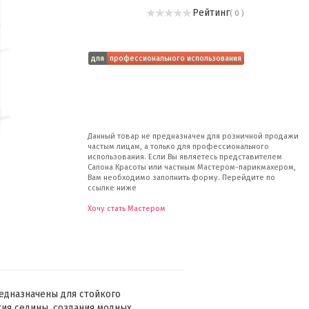
Рейтинг
( 0 )
для
профессионального использования
Данный товар не предназначен для розничной продажи
частым лицам, а только для профессионального
использования. Если Вы являетесь представителем
Салона Красоты или частным Мастером-парикмахером,
Вам необходимо заполнить форму. Перейдите по
ссылке ниже
Хочу стать Мастером
едназначены для стойкого
ия седины, создания модных