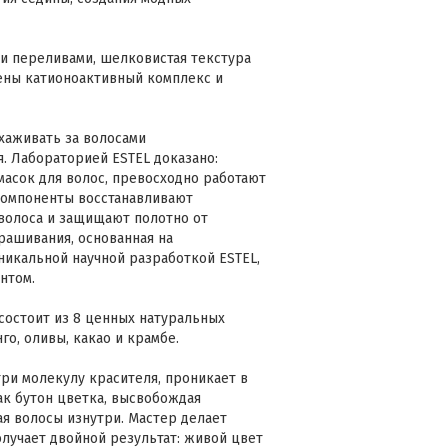
ми переливами, шелковистая текстура
ены катионоактивный комплекс и
хаживать за волосами
. Лабораторией ESTEL доказано:
масок для волос, превосходно работают
компоненты восстанавливают
волоса и защищают полотно от
рашивания, основанная на
никальной научной разработкой ESTEL,
нтом.
остоит из 8 ценных натуральных
нго, оливы, какао и крамбе.
ри молекулу красителя, проникает в
ак бутон цветка, высвобождая
я волосы изнутри. Мастер делает
олучает двойной результат: живой цвет