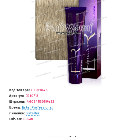
Код товара
П1021845
Артикул
ER10/13
Штриход
4606453059433
Бренд
Estel Professional
Линейка
Esteller
Объем
60 мл