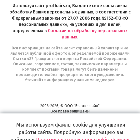
в
Используя сайт profhairs.ru, Вы даете свое согласие на
Telegram
обработку Ваших персональных данных, в соответствии с
Федеральным законом от 27.07.2006 года №152-ФЗ «О
персональных данных», на условиях и для целей,
определенных в
Согласии на обработку персональных
данных
.
Вся информация на сайте носит справочный характер и не
является публичной офертой, определяемой положениями
Статьи 437 Гражданского кодекса Российской Федерации.
Описание, содержимое, состав, технические параметры и
комплект поставки товара могут быть изменены
производителем без предварительного уведомления.
Уточняйте информацию у наших менеджеров.
2006-2026, © ООО "Бьюти-стайл"
Все права защищены
www.profhairs.ru
Мы используем файлы cookie для улучшения
Широкий выбор инструментов, аксессуаров и принадлежностей для
воплощения
работы сайта. Подробную информацию вы
самых изысканных и необычных идей по созданию Вашего образа и стиля.
найдете в
Политика в отношении cookie-файлов
.