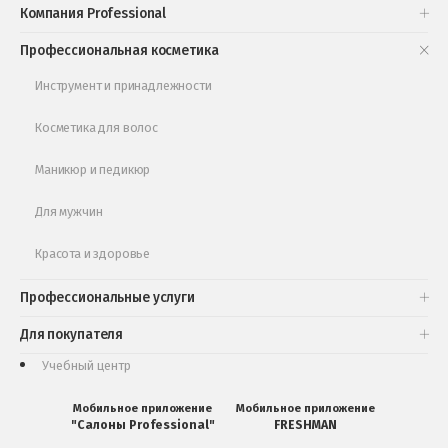
Компания Professional
Книги и статьи
Профессиональная косметика
Обучающее видео
Инструмент и принадлежности
Косметика для волос
Маникюр и педикюр
Для мужчин
Красота и здоровье
Профессиональные услуги
Для покупателя
Учебный центр
Мобильное приложение
Мобильное приложение
"Салоны Professional"
FRESHMAN