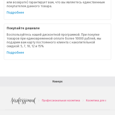
или возврате) гарантирует вам, что вы являетесь единственным
покупателем данного товара.
Ваша скидка
Подробнее
Контактная информация
Покупайте дешевле
Доставка
Воспользуйтесь нашей дисконтной программой. При покупке
товаров при единовременной оплате более 10000 рублей, мы
подарим вам карту постоянного клиента с накопительной
В помощь покупателю
скидкой: 5, 7, 10, 12 и 15%
Подробнее
Форма обратной связи
Как купить
Салон красоты в Москве
Вакансии
Палитра красок для волос
Наверх
Салоны красоты в Иваново
Новинки профессиональной косметики
Профессиональная косметика
Косметика для волос
.
.
Подарочные наборы
Проверь свою накопительную скидку