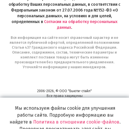
Telegram
обработку Ваших персональных данных, в соответствии с
Федеральным законом от 27.07.2006 года №152-ФЗ «О
персональных данных», на условиях и для целей,
определенных в
Согласии на обработку персональных
данных
.
Вся информация на сайте носит справочный характер и не
является публичной офертой, определяемой положениями
Статьи 437 Гражданского кодекса Российской Федерации.
Описание, содержимое, состав, технические параметры и
комплект поставки товара могут быть изменены
производителем без предварительного уведомления.
Уточняйте информацию у наших менеджеров.
2006-2026, © ООО "Бьюти-стайл"
Все права защищены
www.profhairs.ru
Мы используем файлы cookie для улучшения
Широкий выбор инструментов, аксессуаров и принадлежностей для
воплощения
работы сайта. Подробную информацию вы
самых изысканных и необычных идей по созданию Вашего образа и стиля.
найдете в
Политика в отношении cookie-файлов
.
Продолжая просматривать этот сайт, вы