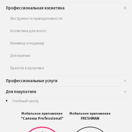
Книги и статьи
Профессиональная косметика
Обучающее видео
Инструмент и принадлежности
Косметика для волос
Маникюр и педикюр
Для мужчин
Красота и здоровье
Профессиональные услуги
Для покупателя
Учебный центр
Мобильное приложение
Мобильное приложение
"Салоны Professional"
FRESHMAN
Мобильное
Мобильное