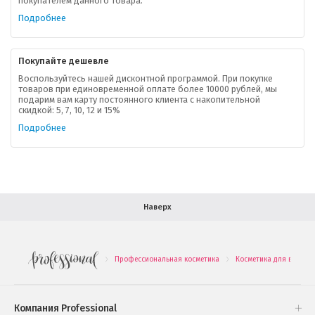
покупателем данного товара.
Ваша скидка
Подробнее
Контактная информация
Покупайте дешевле
Доставка
Воспользуйтесь нашей дисконтной программой. При покупке
товаров при единовременной оплате более 10000 рублей, мы
подарим вам карту постоянного клиента с накопительной
В помощь покупателю
скидкой: 5, 7, 10, 12 и 15%
Подробнее
Форма обратной связи
Как купить
Салон красоты в Москве
Вакансии
Палитра красок для волос
Наверх
Салоны красоты в Иваново
Новинки профессиональной косметики
Профессиональная косметика
Косметика для волос
.
.
Подарочные наборы
Проверь свою накопительную скидку
Компания Professional