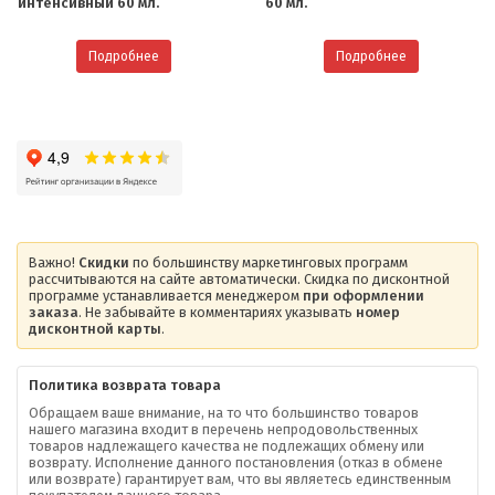
интенсивный 60 мл.
60 мл.
Подробнее
Подробнее
Важно!
Скидки
по большинству маркетинговых программ
рассчитываются на сайте автоматически. Скидка по дисконтной
программе устанавливается менеджером
при оформлении
заказа
. Не забывайте в комментариях указывать
номер
дисконтной карты
.
Политика возврата товара
Обращаем ваше внимание, на то что большинство товаров
нашего магазина входит в перечень непродовольственных
товаров надлежащего качества не подлежащих обмену или
возврату. Исполнение данного постановления (отказ в обмене
О компании
или возврате) гарантирует вам, что вы являетесь единственным