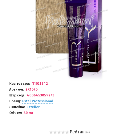
Код товара
П1021842
Артикул
ER10/0
Штриход
4606453059273
Бренд
Estel Professional
Линейка
Esteller
Объем
60 мл
Рейтинг
( 0 )