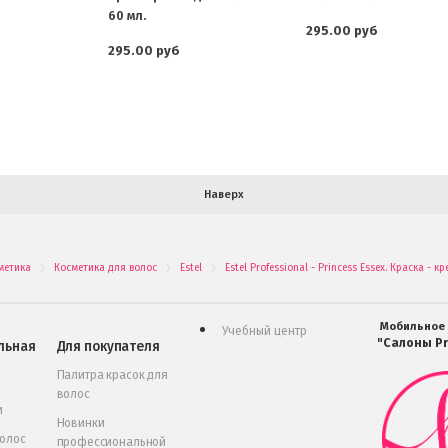
60 мл.
295.00 руб
295.00 руб
Наверх
метика
Косметика для волос
Estel
Estel Professional - Princess Essex. Краска 
.
.
.
Мобильное
Учебный центр
"Салоны Pr
льная
Для покупателя
Палитра красок для
волос
и
Новинки
волос
профессиональной