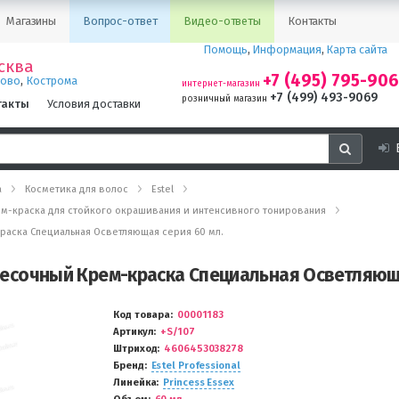
Магазины
Вопрос-ответ
Видео-ответы
Контакты
Помощь
,
Информация
,
Карта сайта
сква
+7 (495) 795-90
,
ново
Кострома
интернет-магазин
+7 (499) 493-9069
розничный магазин
такты
Условия доставки
а
Косметика для волос
Estel
- крем-краска для стойкого окрашивания и интенсивного тонирования
-краска Специальная Осветляющая серия 60 мл.
7 Песочный Крем-краска Специальная Осветляющ
Код товара
00001183
Артикул
+S/107
Штриход
4606453038278
Бренд
Estel Professional
Линейка
Princess Essex