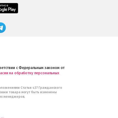
Freshman
загрузить
Мобильное
в
приложение
App
FRESHMAN
Store
в
Магазин
Google
профессиональной
Play
косметики
Professional
и
Интернет-
магазин
Profhairs.ru
в
ответствии с Федеральным законом от
Telegram
ласии на обработку персональных
оложениями Статьи 437 Гражданского
тавки товара могут быть изменены
их менеджеров.