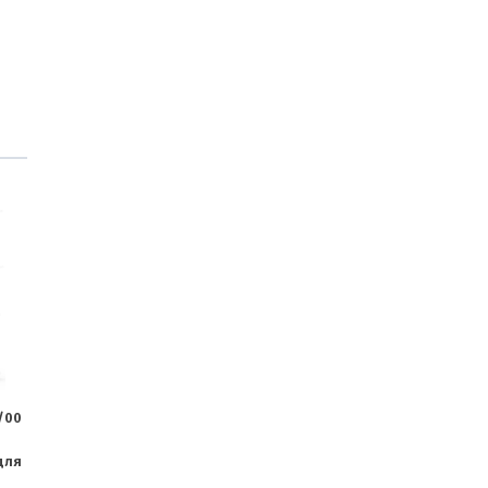
8/00
для