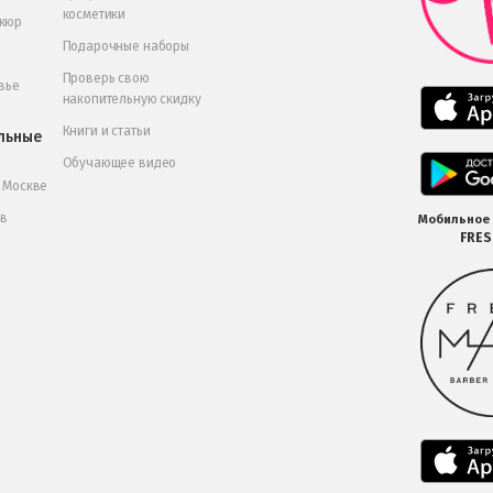
косметики
икюр
Подарочные наборы
Проверь свою
вье
накопительную скидку
Книги и статьи
льные
Обучающее видео
в Москве
 в
Мобильное
FRE