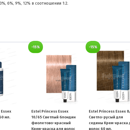
3%, 6%, 9%, 12% в соотношении 1:2.
-15%
-15%
s Essex
Estel Princess Essex
Estel Princess Essex 
60 мл.
10/65 Светлый блондин
Светло-русый для
фиолетово-красный
седины Крем-краска 
Крем-краска для волос
волос 60 мл.