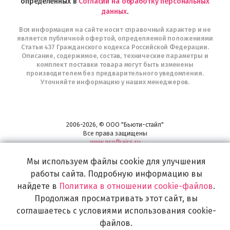
определенных в
Согласии на обработку персональных
данных
.
Вся информация на сайте носит справочный характер и не
является публичной офертой, определяемой положениями
Статьи 437 Гражданского кодекса Российской Федерации.
Описание, содержимое, состав, технические параметры и
комплект поставки товара могут быть изменены
производителем без предварительного уведомления.
Уточняйте информацию у наших менеджеров.
2006-2026, © ООО "Бьюти-стайл"
Все права защищены
www.profhairs.ru
Широкий выбор инструментов, аксессуаров и принадлежностей для
Мы используем файлы cookie для улучшения
воплощения
самых изысканных и необычных идей по созданию Вашего образа и стиля.
работы сайта. Подробную информацию вы
найдете в
Политика в отношении cookie-файлов
.
Продолжая просматривать этот сайт, вы
соглашаетесь с условиями использования cookie-
файлов.