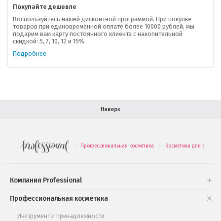
Покупайте дешевле
Доставка
Воспользуйтесь нашей дисконтной программой. При покупке
товаров при единовременной оплате более 10000 рублей, мы
подарим вам карту постоянного клиента с накопительной
В помощь покупателю
скидкой: 5, 7, 10, 12 и 15%
Подробнее
Форма обратной связи
Как купить
Салон красоты в Москве
Вакансии
Палитра красок для волос
Наверх
Салоны красоты в Иваново
Новинки профессиональной косметики
Профессиональная косметика
Косметика для волос
.
.
Подарочные наборы
Проверь свою накопительную скидку
Компания Professional
Книги и статьи
Профессиональная косметика
Обучающее видео
Инструмент и принадлежности