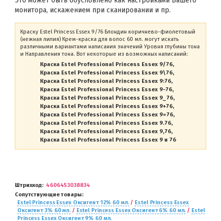
Это может быть обусловлено как настройками Вашего
монитора, искажением при сканировании и пр.
Краску Estel Princess Essex 9/76 Блондин коричнево-фиолетовый
(нежная лилия) Крем-краска для волос 60 мл. могут искать
различными вариантами написания значений Уровня глубины тона
и Направления тона. Вот некоторые из возможных написаний:
Краска Estel Professional Princess Essex 9/76
Краска Estel Professional Princess Essex 9\76
Краска Estel Professional Princess Essex 9:76
Краска Estel Professional Princess Essex 9-76
Краска Estel Professional Princess Essex 9_76
Краска Estel Professional Princess Essex 9+76
Краска Estel Professional Princess Essex 9=76
Краска Estel Professional Princess Essex 9.76
Краска Estel Professional Princess Essex 9,76
Краска Estel Professional Princess Essex 9 и 76
Штрихкод
4606453038834
Сопутствующие товары
Estel Princess Essex Оксигент 12% 60 мл.
/
Estel Princess Essex
Оксигент 3% 60 мл.
/
Estel Princess Essex Оксигент 6% 60 мл.
/
Estel
Princess Essex Оксигент 9% 60 мл.