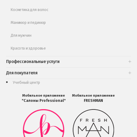
Косметика для волос
Маникюр и педикюр
Для мужчин
Красота и здоровье
Профессиональные услуги
Для покупателя
Учебный центр
Мобильное приложение
Мобильное приложение
"Салоны Professional"
FRESHMAN
Мобильное
Мобильное
приложение
приложение
Салоны
FRESHMAN
Professional
в
загрузить
Google
в
Play