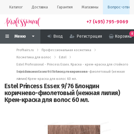
Каталог
Доставка
Гарантия
Магазины
Вопрос-ответ
+7 (495) 795-9069
0
Меню
Вход
Регистрация
Корзина
Profhairs.ru
Профессиональная косметика
Косметика для волос
Estel
Estel Professional - Princess Essex. Краска - крем-краска для стойкого
окрашивания и интенсивного тонирования
Estel Princess Essex 9/76 Блондин коричнево-фиолетовый (нежная
лилия) Крем-краска для волос 60 мл.
Estel Princess Essex 9/76 Блондин
коричнево-фиолетовый (нежная лилия)
Крем-краска для волос 60 мл.