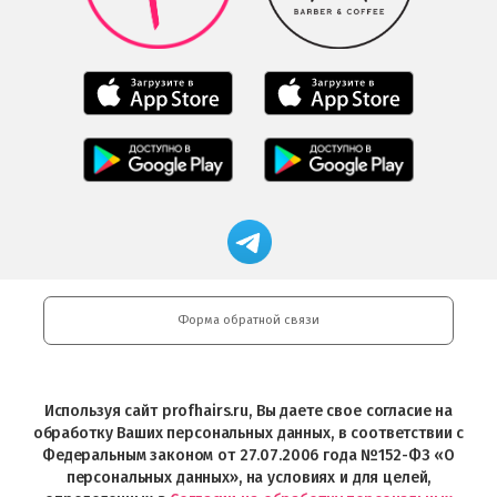
Google
Play
Мобильное
Мобильное
приложение
приложение
Салоны
Freshman
Professional
Мобильное
загрузить
Мобильное
загрузить
приложение
в
приложение
в
Салоны
App
FRESHMAN
App
Professional
Store
в
Магазин
Store
загрузить
Google
профессиональной
в
Play
косметики
Google
Professional
Play
и
Форма обратной связи
Интернет-
магазин
Profhairs.ru
в
Используя сайт profhairs.ru, Вы даете свое согласие на
Telegram
обработку Ваших персональных данных, в соответствии с
Федеральным законом от 27.07.2006 года №152-ФЗ «О
персональных данных», на условиях и для целей,